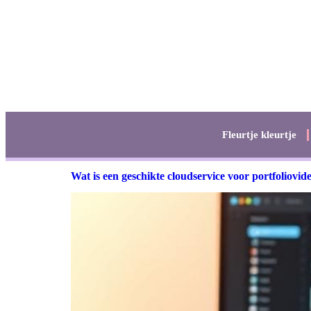
Fleurtje kleurtje
Wat is een geschikte cloudservice voor portfoliovid