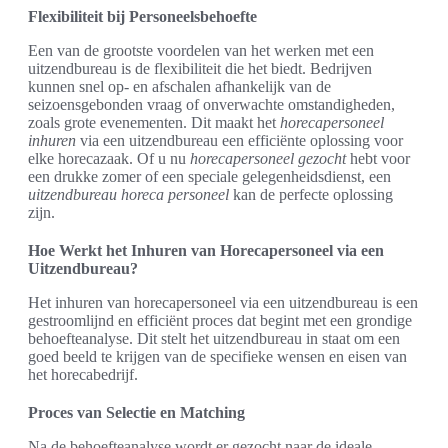
Flexibiliteit bij Personeelsbehoefte
Een van de grootste voordelen van het werken met een
uitzendbureau is de flexibiliteit die het biedt. Bedrijven
kunnen snel op- en afschalen afhankelijk van de
seizoensgebonden vraag of onverwachte omstandigheden,
zoals grote evenementen. Dit maakt het
horecapersoneel
inhuren
via een uitzendbureau een efficiënte oplossing voor
elke horecazaak. Of u nu
horecapersoneel gezocht
hebt voor
een drukke zomer of een speciale gelegenheidsdienst, een
uitzendbureau horeca personeel
kan de perfecte oplossing
zijn.
Hoe Werkt het Inhuren van Horecapersoneel via een
Uitzendbureau?
Het inhuren van horecapersoneel via een uitzendbureau is een
gestroomlijnd en efficiënt proces dat begint met een grondige
behoefteanalyse. Dit stelt het uitzendbureau in staat om een
goed beeld te krijgen van de specifieke wensen en eisen van
het horecabedrijf.
Proces van Selectie en Matching
Na de behoefteanalyse wordt er gezocht naar de ideale