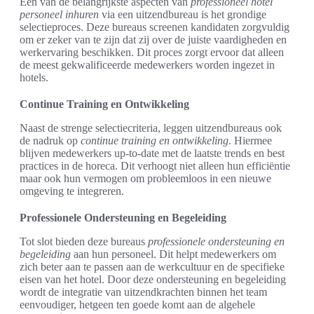
Een van de belangrijkste aspecten van
professioneel hotel
personeel inhuren
via een uitzendbureau is het grondige
selectieproces. Deze bureaus screenen kandidaten zorgvuldig
om er zeker van te zijn dat zij over de juiste vaardigheden en
werkervaring beschikken. Dit proces zorgt ervoor dat alleen
de meest gekwalificeerde medewerkers worden ingezet in
hotels.
Continue Training en Ontwikkeling
Naast de strenge selectiecriteria, leggen uitzendbureaus ook
de nadruk op
continue training en ontwikkeling
. Hiermee
blijven medewerkers up-to-date met de laatste trends en best
practices in de horeca. Dit verhoogt niet alleen hun efficiëntie
maar ook hun vermogen om probleemloos in een nieuwe
omgeving te integreren.
Professionele Ondersteuning en Begeleiding
Tot slot bieden deze bureaus
professionele ondersteuning en
begeleiding
aan hun personeel. Dit helpt medewerkers om
zich beter aan te passen aan de werkcultuur en de specifieke
eisen van het hotel. Door deze ondersteuning en begeleiding
wordt de integratie van uitzendkrachten binnen het team
eenvoudiger, hetgeen ten goede komt aan de algehele