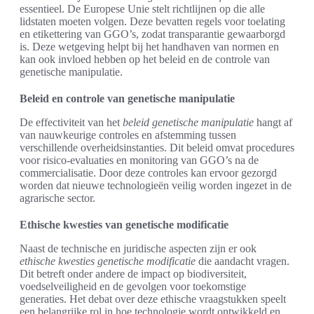
essentieel. De Europese Unie stelt richtlijnen op die alle
lidstaten moeten volgen. Deze bevatten regels voor toelating
en etikettering van GGO’s, zodat transparantie gewaarborgd
is. Deze wetgeving helpt bij het handhaven van normen en
kan ook invloed hebben op het beleid en de controle van
genetische manipulatie.
Beleid en controle van genetische manipulatie
De effectiviteit van het
beleid genetische manipulatie
hangt af
van nauwkeurige controles en afstemming tussen
verschillende overheidsinstanties. Dit beleid omvat procedures
voor risico-evaluaties en monitoring van GGO’s na de
commercialisatie. Door deze controles kan ervoor gezorgd
worden dat nieuwe technologieën veilig worden ingezet in de
agrarische sector.
Ethische kwesties van genetische modificatie
Naast de technische en juridische aspecten zijn er ook
ethische kwesties genetische modificatie
die aandacht vragen.
Dit betreft onder andere de impact op biodiversiteit,
voedselveiligheid en de gevolgen voor toekomstige
generaties. Het debat over deze ethische vraagstukken speelt
een belangrijke rol in hoe technologie wordt ontwikkeld en