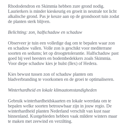
Rhododendron en Skimmia hebben zure grond nodig.
Laurierkers is minder kieskeurig en groeit in neutrale tot licht
alkalische grond. Pas je keuze aan op de grondsoort tuin zodat
de planten sterk blijven.
Belichting: zon, halfschaduw en schaduw
Observeer je tuin een volledige dag om te bepalen waar zon
en schaduw vallen. Volle zon is geschikt voor mediterrane
soorten en sedums; let op droogtetolerantie. Halfschaduw past
goed bij veel heesters en bodembedekkers zoals Skimmia.
Voor diepe schaduw kies je hulst (Ilex) of Hedera.
Kies bewust tussen zon of schaduw planten om
bladverbranding te voorkomen en de groei te optimaliseren.
Winterhardheid en lokale klimaatomstandigheden
Gebruik winterhardheidskaarten en lokale weerdata om te
bepalen welke soorten betrouwbaar zijn in jouw regio. De
winterhardheid planten Nederland verschilt van kust naar
binnenland. Kustgebieden hebben vaak mildere winters maar
te maken met zeewind en verzilting.