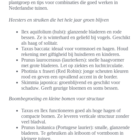
plantgroep en tips voor combinaties die goed werken in
Nederlandse tuinen.
Heesters en struiken die het hele jaar groen blijven
Ilex aquifolium (hulst): glanzende bladeren en rode
bessen. Ze is winterhard en geliefd bij vogels. Geschikt
als haag of solitair.
Taxus baccata: ideaal voor vormsnoei en hagen. Houd
rekening met giftigheid bij huisdieren en kinderen.
Prunus laurocerasus (laurierkers): snelle haagvormer
met grote bladeren. Let op ziektes en luchtcirculatie.
Photinia x fraseri (Red Robin): jonge scheuten kleuren
rood en geven een opvallend accent in de border.
Skimmia japonica: groenblijvend en geschikt voor
schaduw. Geeft geurige bloemen en soms bessen.
Boombegroeiing en kleine bomen voor structuur
Taxus en Ilex functioneren goed als hoge hagen of
compacte bomen. Ze leveren verticale structuur zonder
veel bladval.
Prunus lusitanica (Portugese laurier): smalle, glanzende
bladeren. Te gebruiken als leiboom of vormboom in
kleinere tuinen.