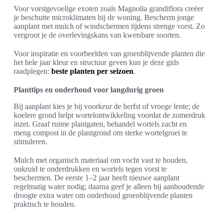
Voor vorstgevoelige exoten zoals Magnolia grandiflora creëer
je beschutte microklimaten bij de woning. Bescherm jonge
aanplant met mulch of windschermen tijdens strenge vorst. Zo
vergroot je de overlevingskans van kwetsbare soorten.
Voor inspiratie en voorbeelden van groenblijvende planten die
het hele jaar kleur en structuur geven kun je deze gids
raadplegen:
beste planten per seizoen
.
Planttips en onderhoud voor langdurig groen
Bij aanplant kies je bij voorkeur de herfst of vroege lente; de
koelere grond helpt wortelontwikkeling voordat de zomerdruk
inzet. Graaf ruime plantgaten, behandel wortels zacht en
meng compost in de plantgrond om sterke wortelgroei te
stimuleren.
Mulch met organisch materiaal om vocht vast te houden,
onkruid te onderdrukken en wortels tegen vorst te
beschermen. De eerste 1–2 jaar heeft nieuwe aanplant
regelmatig water nodig; daarna geef je alleen bij aanhoudende
droogte extra water om onderhoud groenblijvende planten
praktisch te houden.