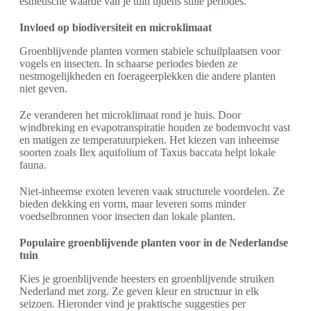
esthetische waarde van je tuin tijdens stille periodes.
Invloed op biodiversiteit en microklimaat
Groenblijvende planten vormen stabiele schuilplaatsen voor
vogels en insecten. In schaarse periodes bieden ze
nestmogelijkheden en foerageerplekken die andere planten
niet geven.
Ze veranderen het microklimaat rond je huis. Door
windbreking en evapotranspiratie houden ze bodemvocht vast
en matigen ze temperatuurpieken. Het kiezen van inheemse
soorten zoals Ilex aquifolium of Taxus baccata helpt lokale
fauna.
Niet-inheemse exoten leveren vaak structurele voordelen. Ze
bieden dekking en vorm, maar leveren soms minder
voedselbronnen voor insecten dan lokale planten.
Populaire groenblijvende planten voor in de Nederlandse
tuin
Kies je groenblijvende heesters en groenblijvende struiken
Nederland met zorg. Ze geven kleur en structuur in elk
seizoen. Hieronder vind je praktische suggesties per