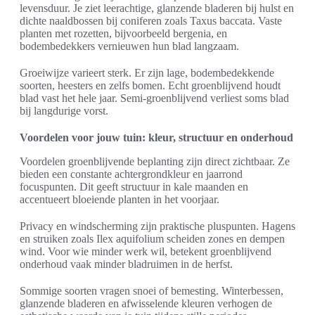
levensduur. Je ziet leerachtige, glanzende bladeren bij hulst en
dichte naaldbossen bij coniferen zoals Taxus baccata. Vaste
planten met rozetten, bijvoorbeeld bergenia, en
bodembedekkers vernieuwen hun blad langzaam.
Groeiwijze varieert sterk. Er zijn lage, bodembedekkende
soorten, heesters en zelfs bomen. Echt groenblijvend houdt
blad vast het hele jaar. Semi-groenblijvend verliest soms blad
bij langdurige vorst.
Voordelen voor jouw tuin: kleur, structuur en onderhoud
Voordelen groenblijvende beplanting zijn direct zichtbaar. Ze
bieden een constante achtergrondkleur en jaarrond
focuspunten. Dit geeft structuur in kale maanden en
accentueert bloeiende planten in het voorjaar.
Privacy en windscherming zijn praktische pluspunten. Hagens
en struiken zoals Ilex aquifolium scheiden zones en dempen
wind. Voor wie minder werk wil, betekent groenblijvend
onderhoud vaak minder bladruimen in de herfst.
Sommige soorten vragen snoei of bemesting. Winterbessen,
glanzende bladeren en afwisselende kleuren verhogen de