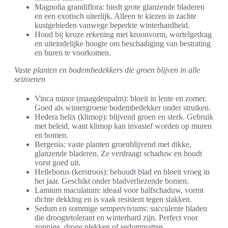
Magnolia grandiflora: biedt grote glanzende bladeren
en een exotisch uiterlijk. Alleen te kiezen in zachte
kustgebieden vanwege beperkte winterhardheid.
Houd bij keuze rekening met kroonvorm, wortelgedrag
en uiteindelijke hoogte om beschadiging van bestrating
en buren te voorkomen.
Vaste planten en bodembedekkers die groen blijven in alle
seizoenen
Vinca minor (maagdenpalm): bloeit in lente en zomer.
Goed als wintergroene bodembedekker onder struiken.
Hedera helix (klimop): blijvend groen en sterk. Gebruik
met beleid, want klimop kan invasief worden op muren
en bomen.
Bergenia: vaste planten groenblijvend met dikke,
glanzende bladeren. Ze verdraagt schaduw en houdt
vorst goed uit.
Helleborus (kerstroos): behoudt blad en bloeit vroeg in
het jaar. Geschikt onder bladverliezende bomen.
Lamium maculatum: ideaal voor halfschaduw, vormt
dichte dekking en is vaak resistent tegen slakken.
Sedum en sommige sempervivums: succulente bladen
die droogtetolerant en winterhard zijn. Perfect voor
zonnige, droge plekken of sedummatten.