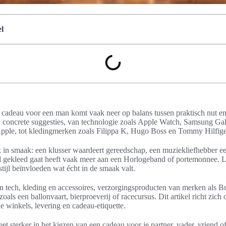
l
e cadeau voor een man komt vaak neer op balans tussen praktisch nut en b
 en concrete suggesties, van technologie zoals Apple Watch, Samsung G
pple, tot kledingmerken zoals Filippa K, Hugo Boss en Tommy Hilfige
k in smaak: een klusser waardeert gereedschap, een muziekliefhebber e
ol gekleed gaat heeft vaak meer aan een Horlogeband of portemonnee. Le
tijl beïnvloeden wat écht in de smaak valt.
jn tech, kleding en accessoires, verzorgingsproducten van merken als B
zoals een ballonvaart, bierproeverij of racecursus. Dit artikel richt zich
e winkels, levering en cadeau-etiquette.
eet sterker in het kiezen van een cadeau voor je partner, vader, vriend of 