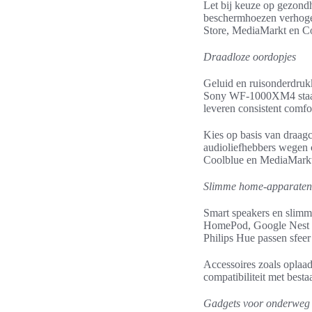
Let bij keuze op gezondh
beschermhoezen verhogen
Store, MediaMarkt en C
Draadloze oordopjes
Geluid en ruisonderdrukk
Sony WF-1000XM4 staat 
leveren consistent comfor
Kies op basis van draag
audioliefhebbers wegen c
Coolblue en MediaMarkt 
Slimme home-apparaten 
Smart speakers en slimm
HomePod, Google Nest o
Philips Hue passen sfeer
Accessoires zoals oplaad
compatibiliteit met best
Gadgets voor onderweg