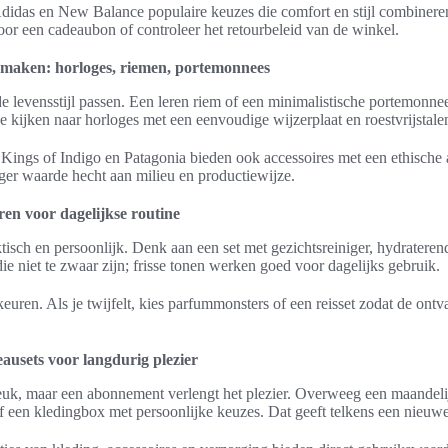
Adidas en New Balance populaire keuzes die comfort en stijl combineren
oor een cadeaubon of controleer het retourbeleid van de winkel.
k maken: horloges, riemen, portemonnees
 de levensstijl passen. Een leren riem of een minimalistische portemonne
e kijken naar horloges met een eenvoudige wijzerplaat en roestvrijstale
ings of Indigo en Patagonia bieden ook accessoires met een ethische 
nger waarde hecht aan milieu en productiewijze.
ren voor dagelijkse routine
ktisch en persoonlijk. Denk aan een set met gezichtsreiniger, hydratere
ie niet te zwaar zijn; frisse tonen werken goed voor dagelijks gebruik.
euren. Als je twijfelt, kies parfummonsters of een reisset zodat de ont
usets voor langdurig plezier
leuk, maar een abonnement verlengt het plezier. Overweeg een maandeli
een kledingbox met persoonlijke keuzes. Dat geeft telkens een nieuwe