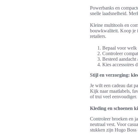
Powerbanks en compacte 
snelle laadsnelheid. M
Kleine multitools en com
bouwkwaliteit. Koop je i
retailers.
Bepaal voor welk g
Controleer compati
Besteed aandacht a
Kies accessoires d
Stijl en verzorging: kl
Je wilt een cadeau dat pa
Kijk naar maatlabels, fa
of trui veel eenvoudiger.
Kleding en schoenen ki
Controleer broeken en ja
neutraal vest. Voor cas
stukken zijn Hugo Boss 