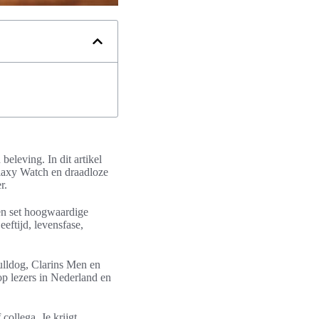
eleving. In dit artikel
alaxy Watch en draadloze
r.
en set hoogwaardige
eftijd, levensfase,
ulldog, Clarins Men en
 op lezers in Nederland en
collega. Je krijgt