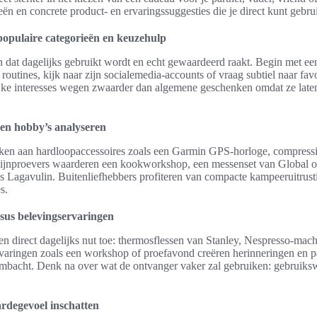
eën en concrete product- en ervaringssuggesties die je direct kunt gebru
opulaire categorieën en keuzehulp
n dat dagelijks gebruikt wordt en echt gewaardeerd raakt. Begin met een
 routines, kijk naar zijn socialemedia-accounts of vraag subtiel naar fa
lijke interesses wegen zwaarder dan algemene geschenken omdat ze laten
s en hobby’s analyseren
nken aan hardloopaccessoires zoals een Garmin GPS-horloge, compressi
Fijnproevers waarderen een kookworkshop, een messenset van Global o
als Lagavulin. Buitenliefhebbers profiteren van compacte kampeeruitr
s.
sus belevingservaringen
n direct dagelijks nut toe: thermosflessen van Stanley, Nespresso-mac
aringen zoals een workshop of proefavond creëren herinneringen en p
 ambacht. Denk na over wat de ontvanger vaker zal gebruiken: gebruiks
rdegevoel inschatten