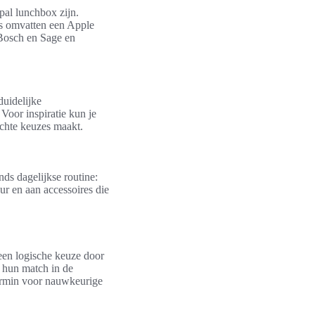
pal lunchbox zijn.
es omvatten een Apple
 Bosch en Sage en
duidelijke
 Voor inspiratie kun je
ichte keuzes maakt.
nds dagelijkse routine:
ur en aan accessoires die
een logische keuze door
k hun match in de
Garmin voor nauwkeurige