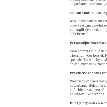
toepasbare keuzestrategi
cadeau voor mannen: p
Je wilt een cadeau kieze
observeer zijn dagelijkse
verlanglijstjes. Persoon
hebt besteed.
Persoonlijke interesse
Voor sporters kun je de
Theragun voor herstel. 
speciale fles whisky zo
en een Victorinox zakme
Praktische cadeaus ver
Praktische cadeaus voege
powerbank. Belevingserv
liefhebbers van eten of
onvergetelijke ervaring.
Budget bepalen en waa