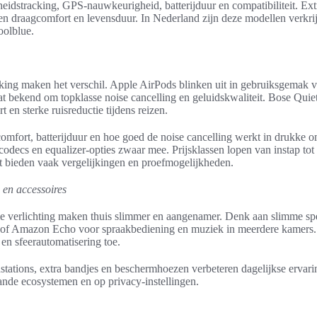
eidstracking, GPS-nauwkeurigheid, batterijduur en compatibiliteit. Ext
 draagcomfort en levensduur. In Nederland zijn deze modellen verkrij
oolblue.
ing maken het verschil. Apple AirPods blinken uit in gebruiksgemak v
bekend om topklasse noise cancelling en geluidskwaliteit. Bose Qui
t en sterke ruisreductie tijdens reizen.
comfort, batterijduur en hoe goed de noise cancelling werkt in drukke
odecs en equalizer-opties zwaar mee. Prijsklassen lopen van instap tot
bieden vaak vergelijkingen en proefmogelijkheden.
en accessoires
e verlichting maken thuis slimmer en aangenamer. Denk aan slimme sp
f Amazon Echo voor spraakbediening en muziek in meerdere kamers
 en sfeerautomatisering toe.
stations, extra bandjes en beschermhoezen verbeteren dagelijkse ervarin
aande ecosystemen en op privacy-instellingen.