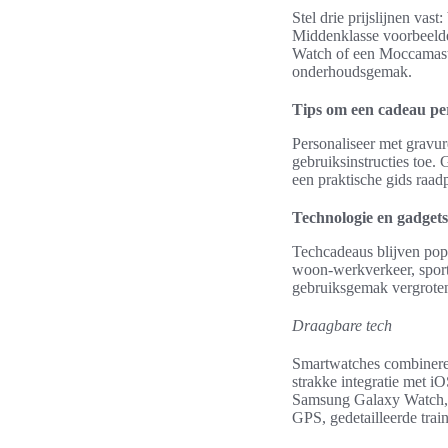
Stel drie prijslijnen v
Middenklasse voorbeelde
Watch of een Moccamaster
onderhoudsgemak.
Tips om een cadeau pe
Personaliseer met gravur
gebruiksinstructies toe. 
een praktische gids raa
Technologie en gadget
Techcadeaus blijven popu
woon-werkverkeer, sport 
gebruiksgemak vergrote
Draagbare tech
Smartwatches combineren 
strakke integratie met i
Samsung Galaxy Watch, m
GPS, gedetailleerde trai