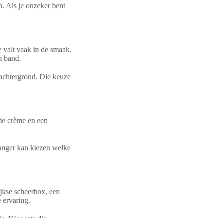
. Als je onzeker bent
e valt vaak in de smaak.
n band.
achtergrond. Die keuze
nde crème en een
vanger kan kiezen welke
jkse scheerbox, een
 ervaring.