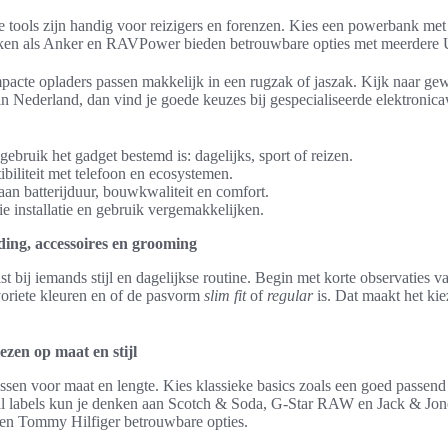
tools zijn handig voor reizigers en forenzen. Kies een powerbank met 
erken als Anker en RAVPower bieden betrouwbare opties met meerdere
pacte opladers passen makkelijk in een rugzak of jaszak. Kijk naar gew
n Nederland, dan vind je goede keuzes bij gespecialiseerde elektronica
ebruik het gadget bestemd is: dagelijks, sport of reizen.
biliteit met telefoon en ecosystemen.
an batterijduur, bouwkwaliteit en comfort.
ie installatie en gebruik vergemakkelijken.
eding, accessoires en grooming
st bij iemands stijl en dagelijkse routine. Begin met korte observaties va
voriete kleuren en of de pasvorm
slim fit
of
regular
is. Dat maakt het ki
ezen op maat en stijl
ssen voor maat en lengte. Kies klassieke basics zoals een goed passen
ual labels kun je denken aan Scotch & Soda, G-Star RAW en Jack & Jone
en Tommy Hilfiger betrouwbare opties.