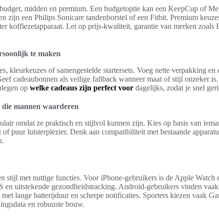
ast: budget, midden en premium. Een budgetoptie kan een KeepCup of Me
n zijn een Philips Sonicare tandenborstel of een Fitbit. Premium keuz
 koffiezetapparaat. Let op prijs-kwaliteit, garantie van merken zoals
rsoonlijk te maken
es, kleurkeuzes of samengestelde startersets. Voeg nette verpakking en 
Geef cadeaubonnen als veilige fallback wanneer maat of stijl onzeker is.
dplegen op
welke cadeaus zijn perfect voor
dagelijks, zodat je snel ger
s die mannen waarderen
lair omdat ze praktisch en stijlvol kunnen zijn. Kies op basis van iema
of puur luisterplezier. Denk aan compatibiliteit met bestaande apparatu
n.
stijl met nuttige functies. Voor iPhone-gebruikers is de Apple Watch 
OS en uitstekende gezondheidstracking. Android-gebruikers vinden vaa
et lange batterijduur en scherpe notificaties. Sporters kiezen vaak 
ningsdata en robuuste bouw.