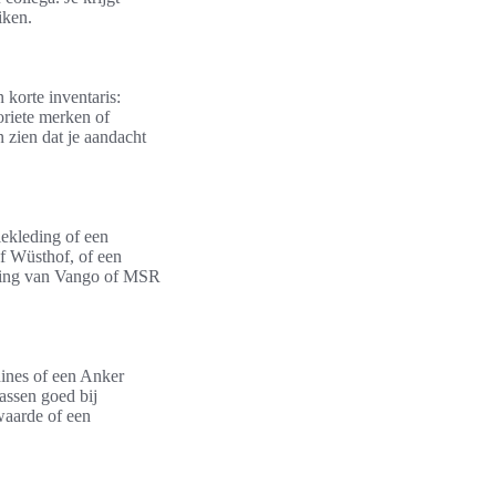
iken.
 korte inventaris:
voriete merken of
 zien dat je aandacht
ekleding of een
f Wüsthof, of een
usting van Vango of MSR
hines of een Anker
assen goed bij
waarde of een