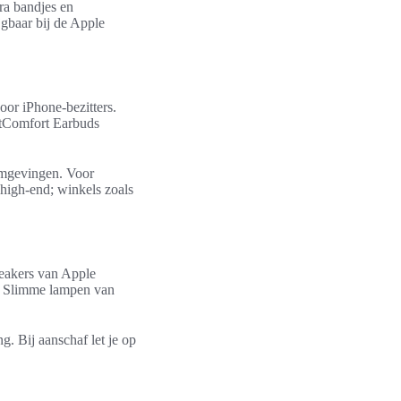
ra bandjes en
gbaar bij de Apple
oor iPhone-bezitters.
etComfort Earbuds
 omgevingen. Voor
 high-end; winkels zoals
eakers van Apple
. Slimme lampen van
g. Bij aanschaf let je op