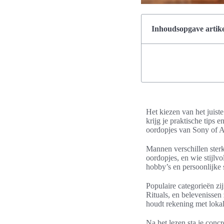
Inhoudsopgave artike
Het kiezen van het juist
krijg je praktische tips
oordopjes van Sony of A
Mannen verschillen ster
oordopjes, en wie stijlv
hobby’s en persoonlijke s
Populaire categorieën zi
Rituals, en belevenissen 
houdt rekening met lokal
Na het lezen sta je concr