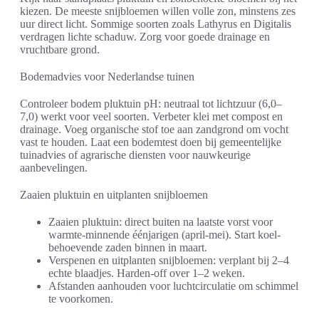
kiezen. De meeste snijbloemen willen volle zon, minstens zes
uur direct licht. Sommige soorten zoals Lathyrus en Digitalis
verdragen lichte schaduw. Zorg voor goede drainage en
vruchtbare grond.
Bodemadvies voor Nederlandse tuinen
Controleer bodem pluktuin pH: neutraal tot lichtzuur (6,0–
7,0) werkt voor veel soorten. Verbeter klei met compost en
drainage. Voeg organische stof toe aan zandgrond om vocht
vast te houden. Laat een bodemtest doen bij gemeentelijke
tuinadvies of agrarische diensten voor nauwkeurige
aanbevelingen.
Zaaien pluktuin en uitplanten snijbloemen
Zaaien pluktuin: direct buiten na laatste vorst voor
warmte-minnende éénjarigen (april-mei). Start koel-
behoevende zaden binnen in maart.
Verspenen en uitplanten snijbloemen: verplant bij 2–4
echte blaadjes. Harden-off over 1–2 weken.
Afstanden aanhouden voor luchtcirculatie om schimmel
te voorkomen.