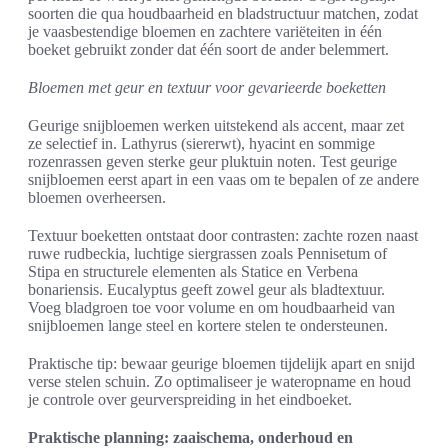
soorten die qua houdbaarheid en bladstructuur matchen, zodat
je vaasbestendige bloemen en zachtere variëteiten in één
boeket gebruikt zonder dat één soort de ander belemmert.
Bloemen met geur en textuur voor gevarieerde boeketten
Geurige snijbloemen werken uitstekend als accent, maar zet
ze selectief in. Lathyrus (siererwt), hyacint en sommige
rozenrassen geven sterke geur pluktuin noten. Test geurige
snijbloemen eerst apart in een vaas om te bepalen of ze andere
bloemen overheersen.
Textuur boeketten ontstaat door contrasten: zachte rozen naast
ruwe rudbeckia, luchtige siergrassen zoals Pennisetum of
Stipa en structurele elementen als Statice en Verbena
bonariensis. Eucalyptus geeft zowel geur als bladtextuur.
Voeg bladgroen toe voor volume en om houdbaarheid van
snijbloemen lange steel en kortere stelen te ondersteunen.
Praktische tip: bewaar geurige bloemen tijdelijk apart en snijd
verse stelen schuin. Zo optimaliseer je wateropname en houd
je controle over geurverspreiding in het eindboeket.
Praktische planning: zaaischema, onderhoud en