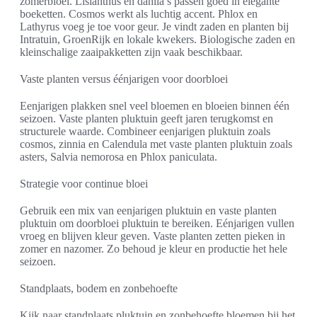
zomerbloei. Lisianthus en dahlia’s passen goed in elegante
boeketten. Cosmos werkt als luchtig accent. Phlox en
Lathyrus voeg je toe voor geur. Je vindt zaden en planten bij
Intratuin, GroenRijk en lokale kwekers. Biologische zaden en
kleinschalige zaaipakketten zijn vaak beschikbaar.
Vaste planten versus éénjarigen voor doorbloei
Eenjarigen plakken snel veel bloemen en bloeien binnen één
seizoen. Vaste planten pluktuin geeft jaren terugkomst en
structurele waarde. Combineer eenjarigen pluktuin zoals
cosmos, zinnia en Calendula met vaste planten pluktuin zoals
asters, Salvia nemorosa en Phlox paniculata.
Strategie voor continue bloei
Gebruik een mix van eenjarigen pluktuin en vaste planten
pluktuin om doorbloei pluktuin te bereiken. Eénjarigen vullen
vroeg en blijven kleur geven. Vaste planten zetten pieken in
zomer en nazomer. Zo behoud je kleur en productie het hele
seizoen.
Standplaats, bodem en zonbehoefte
Kijk naar standplaats pluktuin en zonbehoefte bloemen bij het