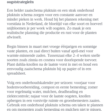
oogststrategieën
Een helder zaaischema pluktuin en een strak onderhoud
pluktuin schema zorgen voor een constante aanvoer en
minder pieken in werk. Houd bij het plannen rekening met
vorstdata in Nederland, de bloeitijd van elke soort en hoeveel
snijbloemen je per week wilt oogsten. Zo maak je een
realistische planning die productie en rust voor de planten
afwisselt.
Begin binnen in maart met vroege éénjarigen en sommige
vaste planten, en zaai direct buiten vanaf april-mei voor
warmte-minnende zaden. Tussenzaai elke 2–4 weken snelle
soorten zoals zinnia en cosmea voor doorlopende toevoer.
Plant dahlia-knollen na de laatste vorst in mei en houd een
eenvoudig zaaischema pluktuin bij op papier of in een
spreadsheet.
Volg een onderhoudskalender per seizoen: voorjaar voor
bodemvoorbereiding, compost en eerste bemesting; zomer
voor regelmatig water, mulchen, deadheading en
ziektecontrole; najaar voor de laatste oogsten, knollen
opbergen in een vorstvrije ruimte en groenbemesters zaaien.
Gebruik een onderhoud pluktuin schema om taken te plannen
en om momenten zoals bemesting en mulchen niet te missen.