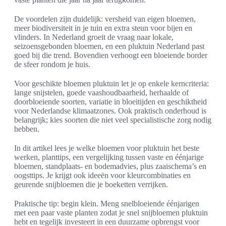
De voordelen zijn duidelijk: versheid van eigen bloemen,
meer biodiversiteit in je tuin en extra steun voor bijen en
vlinders. In Nederland groeit de vraag naar lokale,
seizoensgebonden bloemen, en een pluktuin Nederland past
goed bij die trend. Bovendien verhoogt een bloeiende border
de sfeer rondom je huis.
Voor geschikte bloemen pluktuin let je op enkele kerncriteria:
lange snijstelen, goede vaashoudbaarheid, herhaalde of
doorbloeiende soorten, variatie in bloeitijden en geschiktheid
voor Nederlandse klimaatzones. Ook praktisch onderhoud is
belangrijk; kies soorten die niet veel specialistische zorg nodig
hebben.
In dit artikel lees je welke bloemen voor pluktuin het beste
werken, planttips, een vergelijking tussen vaste en éénjarige
bloemen, standplaats- en bodemadvies, plus zaaischema’s en
oogsttips. Je krijgt ook ideeën voor kleurcombinaties en
geurende snijbloemen die je boeketten verrijken.
Praktische tip: begin klein. Meng snelbloeiende éénjarigen
met een paar vaste planten zodat je snel snijbloemen pluktuin
hebt en tegelijk investeert in een duurzame opbrengst voor