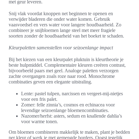
met geur leveren.
Snij vlak voordat knoppen net beginnen te openen en
verwijder bladeren die onder water komen. Gebruik
vaasvoedsel en vers water voor langere houdbaarheid. Zo
combineer je snijbloemen lange steel met meer fragiele
soorten zonder de houdbaarheid van het boeket te schaden.
Kleurpaletten samenstellen voor seizoenlange impact
Bij het kiezen van een kleurpalet pluktuin is kleurtheorie je
beste hulpmiddel. Complementaire kleuren creëren contrast,
bijvoorbeeld paars met geel. Analoge paletten verzorgen
zachte overgangen zoals roze naar rood. Monochrome
combinaties geven een elegante uitstraling.
Lente: pastel tulpen, narcissen en vergeet-mij-nietjes
voor een fris palet.
Zomer: felle zinnia’s, cosmos en echinacea voor
levendige seizoenlange bloemencombinaties.
Nazomer/herfst: asters, sedum en knallende dahlia’s
voor warme tonen.
Om bloemen combineren makkelijk te maken, plant je bedden
per kleur of werk je met gemengde borders. Oogst tegelijk