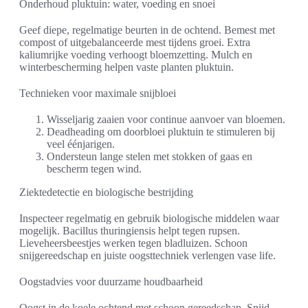
Onderhoud pluktuin: water, voeding en snoei
Geef diepe, regelmatige beurten in de ochtend. Bemest met
compost of uitgebalanceerde mest tijdens groei. Extra
kaliumrijke voeding verhoogt bloemzetting. Mulch en
winterbescherming helpen vaste planten pluktuin.
Technieken voor maximale snijbloei
Wisseljarig zaaien voor continue aanvoer van bloemen.
Deadheading om doorbloei pluktuin te stimuleren bij
veel éénjarigen.
Ondersteun lange stelen met stokken of gaas en
bescherm tegen wind.
Ziektedetectie en biologische bestrijding
Inspecteer regelmatig en gebruik biologische middelen waar
mogelijk. Bacillus thuringiensis helpt tegen rupsen.
Lieveheersbeestjes werken tegen bladluizen. Schoon
snijgereedschap en juiste oogsttechniek verlengen vase life.
Oogstadvies voor duurzame houdbaarheid
Oogst in de koele ochtend met schoon gereedschap. Snijd