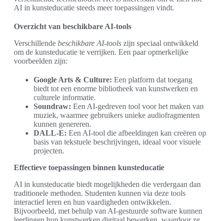
AI in kunsteducatie steeds meer toepassingen vindt.
Overzicht van beschikbare AI-tools
Verschillende
beschikbare AI-tools
zijn speciaal ontwikkeld
om de kunsteducatie te verrijken. Een paar opmerkelijke
voorbeelden zijn:
Google Arts & Culture:
Een platform dat toegang
biedt tot een enorme bibliotheek van kunstwerken en
culturele informatie.
Soundraw:
Een AI-gedreven tool voor het maken van
muziek, waarmee gebruikers unieke audiofragmenten
kunnen genereren.
DALL-E:
Een AI-tool die afbeeldingen kan creëren op
basis van tekstuele beschrijvingen, ideaal voor visuele
projecten.
Effectieve toepassingen binnen kunsteducatie
AI in kunsteducatie biedt mogelijkheden die verdergaan dan
traditionele methoden. Studenten kunnen via deze tools
interactief leren en hun vaardigheden ontwikkelen.
Bijvoorbeeld, met behulp van AI-gestuurde software kunnen
leerlingen hun kunstwerken digitaal bewerken, waardoor ze