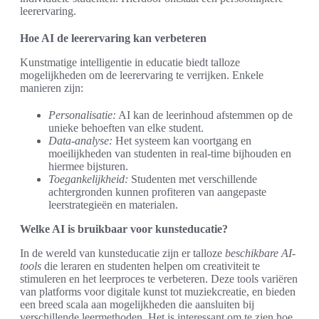
leerervaring.
Hoe AI de leerervaring kan verbeteren
Kunstmatige intelligentie in educatie biedt talloze
mogelijkheden om de leerervaring te verrijken. Enkele
manieren zijn:
Personalisatie:
AI kan de leerinhoud afstemmen op de
unieke behoeften van elke student.
Data-analyse:
Het systeem kan voortgang en
moeilijkheden van studenten in real-time bijhouden en
hiermee bijsturen.
Toegankelijkheid:
Studenten met verschillende
achtergronden kunnen profiteren van aangepaste
leerstrategieën en materialen.
Welke AI is bruikbaar voor kunsteducatie?
In de wereld van kunsteducatie zijn er talloze
beschikbare AI-
tools
die leraren en studenten helpen om creativiteit te
stimuleren en het leerproces te verbeteren. Deze tools variëren
van platforms voor digitale kunst tot muziekcreatie, en bieden
een breed scala aan mogelijkheden die aansluiten bij
verschillende leermethoden. Het is interessant om te zien hoe