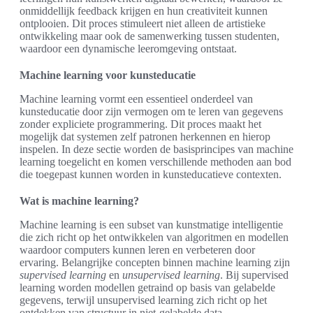
onmiddellijk feedback krijgen en hun creativiteit kunnen
ontplooien. Dit proces stimuleert niet alleen de artistieke
ontwikkeling maar ook de samenwerking tussen studenten,
waardoor een dynamische leeromgeving ontstaat.
Machine learning voor kunsteducatie
Machine learning vormt een essentieel onderdeel van
kunsteducatie door zijn vermogen om te leren van gegevens
zonder expliciete programmering. Dit proces maakt het
mogelijk dat systemen zelf patronen herkennen en hierop
inspelen. In deze sectie worden de basisprincipes van machine
learning toegelicht en komen verschillende methoden aan bod
die toegepast kunnen worden in kunsteducatieve contexten.
Wat is machine learning?
Machine learning is een subset van kunstmatige intelligentie
die zich richt op het ontwikkelen van algoritmen en modellen
waardoor computers kunnen leren en verbeteren door
ervaring. Belangrijke concepten binnen machine learning zijn
supervised learning
en
unsupervised learning
. Bij supervised
learning worden modellen getraind op basis van gelabelde
gegevens, terwijl unsupervised learning zich richt op het
ontdekken van structuur in niet-gelabelde data.