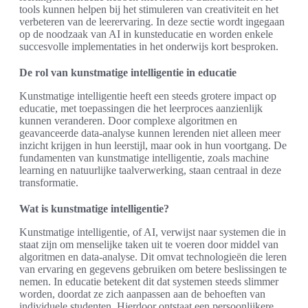
tools kunnen helpen bij het stimuleren van creativiteit en het
verbeteren van de leerervaring. In deze sectie wordt ingegaan
op de noodzaak van AI in kunsteducatie en worden enkele
succesvolle implementaties in het onderwijs kort besproken.
De rol van kunstmatige intelligentie in educatie
Kunstmatige intelligentie heeft een steeds grotere impact op
educatie, met toepassingen die het leerproces aanzienlijk
kunnen veranderen. Door complexe algoritmen en
geavanceerde data-analyse kunnen lerenden niet alleen meer
inzicht krijgen in hun leerstijl, maar ook in hun voortgang. De
fundamenten van kunstmatige intelligentie, zoals machine
learning en natuurlijke taalverwerking, staan centraal in deze
transformatie.
Wat is kunstmatige intelligentie?
Kunstmatige intelligentie, of AI, verwijst naar systemen die in
staat zijn om menselijke taken uit te voeren door middel van
algoritmen en data-analyse. Dit omvat technologieën die leren
van ervaring en gegevens gebruiken om betere beslissingen te
nemen. In educatie betekent dit dat systemen steeds slimmer
worden, doordat ze zich aanpassen aan de behoeften van
individuele studenten. Hierdoor ontstaat een persoonlijkere