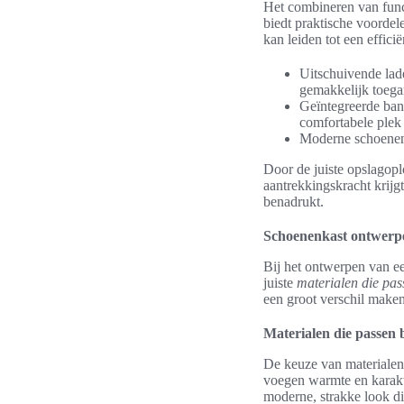
Het combineren van funct
biedt praktische voordel
kan leiden tot een effici
Uitschuivende lad
gemakkelijk toegan
Geïntegreerde ban
comfortabele plek 
Moderne schoenenre
Door de juiste opslagoplo
aantrekkingskracht krijg
benadrukt.
Schoenenkast ontwerpen
Bij het ontwerpen van e
juiste
materialen die pas
een groot verschil maken 
Materialen die passen b
De keuze van materialen 
voegen warmte en karakter
moderne, strakke look die