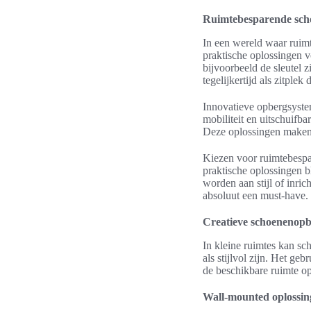
Ruimtebesparende sch
In een wereld waar ruimt
praktische oplossingen v
bijvoorbeeld de sleutel 
tegelijkertijd als zitplek 
Innovatieve opbergsyste
mobiliteit en uitschuif
Deze oplossingen maken h
Kiezen voor ruimtebespar
praktische oplossingen b
worden aan stijl of inri
absoluut een must-have.
Creatieve schoenenopb
In kleine ruimtes kan sc
als stijlvol zijn. Het g
de beschikbare ruimte op
Wall-mounted oplossin