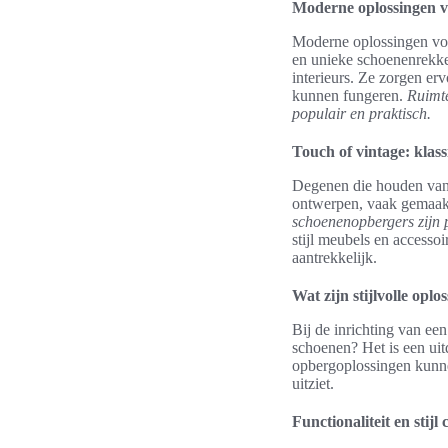
Moderne oplossingen v
Moderne oplossingen voo
en unieke schoenenrekke
interieurs. Ze zorgen er
kunnen fungeren.
Ruimte
populair en praktisch.
Touch of vintage: klas
Degenen die houden van 
ontwerpen, vaak gemaakt
schoenenopbergers zijn pe
stijl meubels en accessoi
aantrekkelijk.
Wat zijn stijlvolle opl
Bij de inrichting van een
schoenen? Het is een uit
opbergoplossingen kunne
uitziet.
Functionaliteit en stij