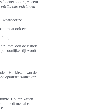
en schoenenopbergsysteem
n
intelligente indelingen
n, waardoor ze
laan, maar ook een
ichting.
de ruimte, ook de visuele
persoonlijke stijl wordt
uden. Het kiezen van de
oor optimale ruimte
kan
 ruimte. Houten kasten
 kant biedt metaal een
s: