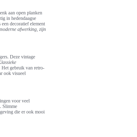
Denk aan open planken
tig in hedendaagse
s een decoratief element
moderne afwerking, zijn
gers. Deze vintage
lassieke
.
Het gebruik van retro-
ar ook visueel
singen voor veel
e. Slimme
mgeving die er ook mooi