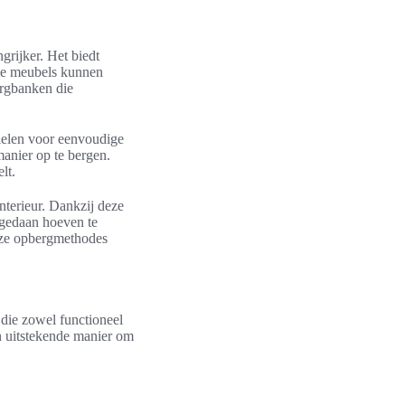
grijker. Het biedt
ele meubels kunnen
ergbanken die
ielen voor eenvoudige
anier op te bergen.
lt.
nterieur. Dankzij deze
s gedaan hoeven te
deze opbergmethodes
 die zowel functioneel
en uitstekende manier om