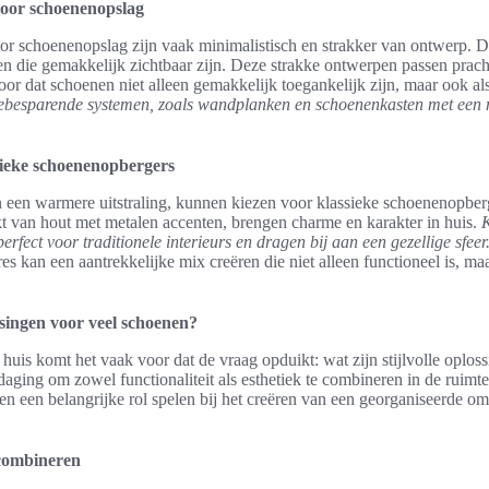
oor schoenenopslag
r schoenenopslag zijn vaak minimalistisch en strakker van ontwerp. 
n die gemakkelijk zichtbaar zijn. Deze strakke ontwerpen passen prach
voor dat schoenen niet alleen gemakkelijk toegankelijk zijn, maar ook al
besparende systemen, zoals wandplanken en schoenenkasten met een 
sieke schoenenopbergers
een warmere uitstraling, kunnen kiezen voor klassieke schoenenopber
 van hout met metalen accenten, brengen charme en karakter in huis.
K
rfect voor traditionele interieurs en dragen bij aan een gezellige sfeer
res kan een aantrekkelijke mix creëren die niet alleen functioneel is, ma
ossingen voor veel schoenen?
 huis komt het vaak voor dat de vraag opduikt: wat zijn stijlvolle oplos
daging om zowel functionaliteit als esthetiek te combineren in de ruimt
n een belangrijke rol spelen bij het creëren van een georganiseerde o
l combineren