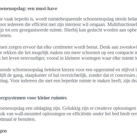
oenenopslag: een must-have
e vaak beperkt is, wordt ruimtebesparende schoenenopslag steeds belan
oor iedereen die efficiënt met zijn interieur wil omgaan. Multifunction
zijn tot een georganiseerde ruimte. Hierbij kan gedacht worden aan opb
dienen.
men zorgen ervoor dat elke centimeter wordt benut. Denk aan zwenkw
bare rekken die het mogelijk maken om meer schoenen op een compacte m
et leven eenvoudiger, vooral in kleinere woningen waar elke ruimte te
ende schoenenopslag betekent kiezen voor een opgeruimd en stijlvol i
lijft de gang, slaapkamer of hal overzichtelijk, zonder dat er concessie
chting. Voor iedereen die met een beperkte ruimte te maken heeft, zijn 
ergsystemen voor kleine ruimtes
hoenenopslag een uitdaging zijn. Gelukkig zijn er creatieve oplossingen
ebruik van wall-mounted oplossingen en efficiëntie onder het bed biedt e
timaal te benutten.
gen