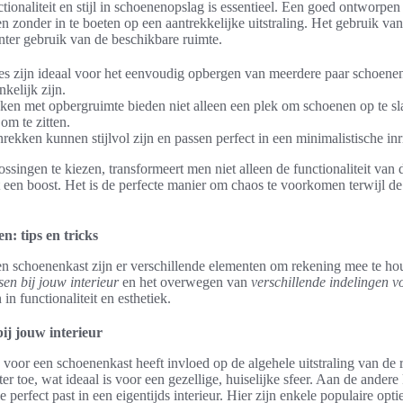
ionaliteit en stijl in schoenenopslag is essentieel. Een goed ontworp
en zonder in te boeten op een aantrekkelijke uitstraling. Het gebruik va
ënter gebruik van de beschikbare ruimte.
es zijn ideaal voor het eenvoudig opbergen van meerdere paar schoene
kelijk zijn.
ken met opbergruimte bieden niet alleen een plek om schoenen op te s
om te zitten.
kken kunnen stijlvol zijn en passen perfect in een minimalistische inr
ssingen te kiezen, transformeert men niet alleen de functionaliteit van 
t een boost. Het is de perfecte manier om chaos te voorkomen terwijl de 
: tips en tricks
en schoenenkast zijn er verschillende elementen om rekening mee te ho
sen bij jouw interieur
en het overwegen van
verschillende indelingen v
in functionaliteit en esthetiek.
ij jouw interieur
voor een schoenenkast heeft invloed op de algehele uitstraling van de
 toe, wat ideaal is voor een gezellige, huiselijke sfeer. Aan de andere
 perfect past in een eigentijds interieur. Hier zijn enkele populaire optie