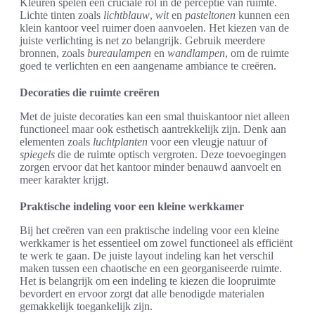
Kleuren spelen een cruciale rol in de perceptie van ruimte.
Lichte tinten zoals
lichtblauw
,
wit
en
pasteltonen
kunnen een
klein kantoor veel ruimer doen aanvoelen. Het kiezen van de
juiste verlichting is net zo belangrijk. Gebruik meerdere
bronnen, zoals
bureaulampen
en
wandlampen
, om de ruimte
goed te verlichten en een aangename ambiance te creëren.
Decoraties die ruimte creëren
Met de juiste decoraties kan een smal thuiskantoor niet alleen
functioneel maar ook esthetisch aantrekkelijk zijn. Denk aan
elementen zoals
luchtplanten
voor een vleugje natuur of
spiegels
die de ruimte optisch vergroten. Deze toevoegingen
zorgen ervoor dat het kantoor minder benauwd aanvoelt en
meer karakter krijgt.
Praktische indeling voor een kleine werkkamer
Bij het creëren van een praktische indeling voor een kleine
werkkamer is het essentieel om zowel functioneel als efficiënt
te werk te gaan. De juiste layout indeling kan het verschil
maken tussen een chaotische en een georganiseerde ruimte.
Het is belangrijk om een indeling te kiezen die loopruimte
bevordert en ervoor zorgt dat alle benodigde materialen
gemakkelijk toegankelijk zijn.