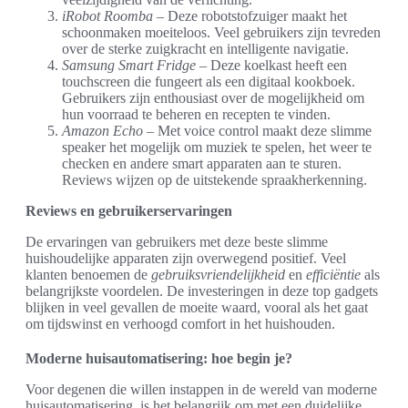
iRobot Roomba
– Deze robotstofzuiger maakt het
schoonmaken moeiteloos. Veel gebruikers zijn tevreden
over de sterke zuigkracht en intelligente navigatie.
Samsung Smart Fridge
– Deze koelkast heeft een
touchscreen die fungeert als een digitaal kookboek.
Gebruikers zijn enthousiast over de mogelijkheid om
hun voorraad te beheren en recepten te vinden.
Amazon Echo
– Met voice control maakt deze slimme
speaker het mogelijk om muziek te spelen, het weer te
checken en andere smart apparaten aan te sturen.
Reviews wijzen op de uitstekende spraakherkenning.
Reviews en gebruikerservaringen
De ervaringen van gebruikers met deze beste slimme
huishoudelijke apparaten zijn overwegend positief. Veel
klanten benoemen de
gebruiksvriendelijkheid
en
efficiëntie
als
belangrijkste voordelen. De investeringen in deze top gadgets
blijken in veel gevallen de moeite waard, vooral als het gaat
om tijdswinst en verhoogd comfort in het huishouden.
Moderne huisautomatisering: hoe begin je?
Voor degenen die willen instappen in de wereld van moderne
huisautomatisering, is het belangrijk om met een duidelijke