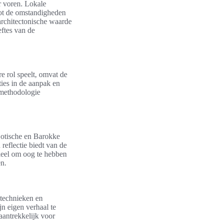
r voren. Lokale
tot de omstandigheden
rchitectonische waarde
ftes van de
re rol speelt, omvat de
ties in de aanpak en
e methodologie
 Gotische en Barokke
 reflectie biedt van de
tieel om oog te hebben
n.
wtechnieken en
jn eigen verhaal te
antrekkelijk voor