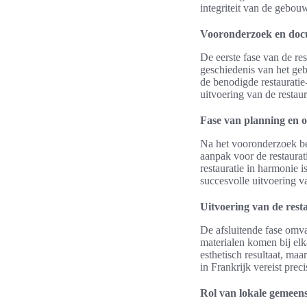
integriteit van de gebou
Vooronderzoek en doc
De eerste fase van de re
geschiedenis van het ge
de benodigde restaurati
uitvoering van de restaur
Fase van planning en 
Na het vooronderzoek be
aanpak voor de restaurat
restauratie in harmonie i
succesvolle uitvoering va
Uitvoering van de rest
De afsluitende fase omva
materialen komen bij elk
esthetisch resultaat, ma
in Frankrijk vereist prec
Rol van lokale gemee