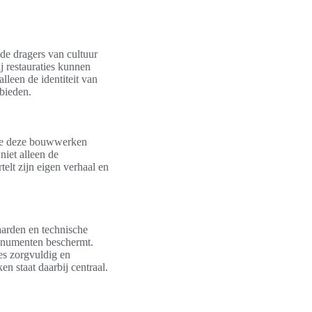
de dragers van cultuur
j restauraties kunnen
lleen de identiteit van
bieden.
 die deze bouwwerken
niet alleen de
telt zijn eigen verhaal en
aarden en technische
monumenten beschermt.
es zorgvuldig en
n staat daarbij centraal.