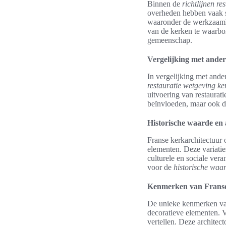
Binnen de
richtlijnen r
overheden hebben vaak sp
waaronder de werkzaamhe
van de kerken te waarbo
gemeenschap.
Vergelijking met ande
In vergelijking met ander
restauratie wetgeving ke
uitvoering van restaurati
beïnvloeden, maar ook de
Historische waarde en 
Franse kerkarchitectuur 
elementen. Deze variaties
culturele en sociale vera
voor de
historische waa
Kenmerken van Franse
De unieke kenmerken van
decoratieve elementen. V
vertellen. Deze architec