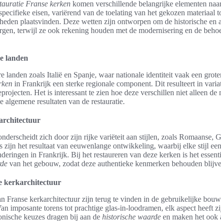
estauratie Franse kerken
komen verschillende belangrijke elementen naa
ecifieke eisen, variërend van de toelating van het gekozen materiaal 
den plaatsvinden. Deze wetten zijn ontworpen om de historische en a
rgen, terwijl ze ook rekening houden met de modernisering en de behoe
re landen
e landen zoals Italië en Spanje, waar nationale identiteit vaak een grote
rken
in Frankrijk een sterke regionale component. Dit resulteert in varia
eprojecten. Het is interessant te zien hoe deze verschillen niet alleen d
 algemene resultaten van de restauratie.
architectuur
onderscheidt zich door zijn rijke variëteit aan stijlen, zoals Romaanse,
 zijn het resultaat van eeuwenlange ontwikkeling, waarbij elke stijl een
nderingen in Frankrijk. Bij het restaureren van deze kerken is het essen
rde
van het gebouw, zodat deze authentieke kenmerken behouden blijve
 kerkarchitectuur
 Franse kerkarchitectuur zijn terug te vinden in de gebruikelijke bou
an imposante torens tot prachtige glas-in-loodramen, elk aspect heeft zi
tonische keuzes dragen bij aan de
historische waarde
en maken het ook a