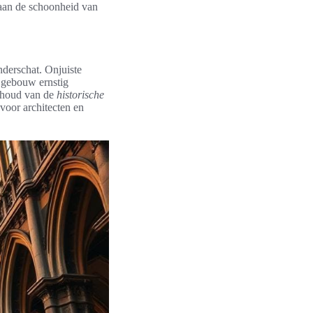
j aan de schoonheid van
derschat. Onjuiste
t gebouw ernstig
 behoud van de
historische
 voor architecten en