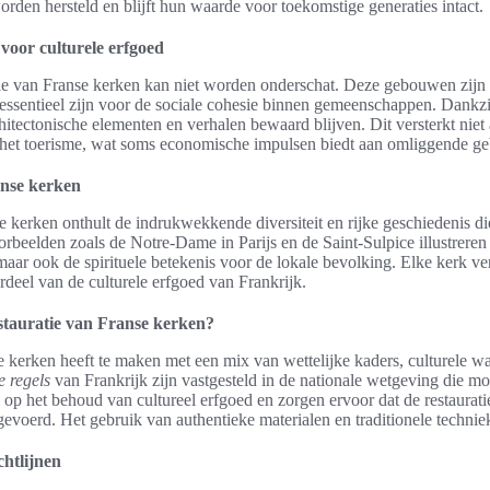
orden hersteld en blijft hun waarde voor toekomstige generaties intact.
 voor culturele erfgoed
tie van Franse kerken kan niet worden onderschat. Deze gebouwen zijn 
 essentieel zijn voor de sociale cohesie binnen gemeenschappen. Dankzi
itectonische elementen en verhalen bewaard blijven. Dit versterkt niet a
t het toerisme, wat soms economische impulsen biedt aan omliggende ge
anse kerken
se kerken onthult de indrukwekkende diversiteit en rijke geschiedenis
eelden zoals de Notre-Dame in Parijs en de Saint-Sulpice illustreren 
maar ook de spirituele betekenis voor de lokale bevolking. Elke kerk ver
rdeel van de culturele erfgoed van Frankrijk.
estauratie van Franse kerken?
e kerken heeft te maken met een mix van wettelijke kaders, culturele w
e regels
van Frankrijk zijn vastgesteld in de nationale wetgeving die 
 op het behoud van cultureel erfgoed en zorgen ervoor dat de restaurati
voerd. Het gebruik van authentieke materialen en traditionele technieke
chtlijnen