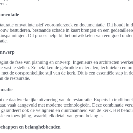
wen.
umentatie
stauratie omvat intensief vooronderzoek en documentatie. Dit houdt in da
bouw bestuderen, bestaande schade in kaart brengen en een gedetaillee
e-inspanningen. Dit proces helpt bij het ontwikkelen van een goed ond
atie.
ontwerp
gint de fase van planning en ontwerp. Ingenieurs en architecten werk
ie vast te stellen. Ze bekijken de gebruikte materialen, technieken en o
s met de oorspronkelijke stijl van de kerk. Dit is een essentiële stap in d
n de restauratie.
auratie
t de daadwerkelijke uitvoering van de restauratie. Experts in tradition
aar, vaak aangevuld met moderne technologieën. Deze combinatie verze
ar garandeert ook de veiligheid en duurzaamheid van de kerk. Het behou
isie en toewijding, waarbij elk detail van groot belang is.
nschappen en belanghebbenden