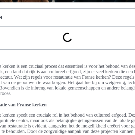
l
 kerken is een cruciaal proces dat essentieel is voor het behoud van dez
 een land dat rijk is aan cultureel erfgoed, zijn er veel kerken die een 
tectuur. Wat zijn regels voor restauratie van Franse kerken? Deze rege
iteit van de gebouwen te waarborgen. Het gaat hierbij om wetgeving, tech
Bovendien is de inbreng van lokale gemeenschappen en andere belang
proces.
ratie van Franse kerken
e kerken speelt een cruciale rol in het behoud van cultureel erfgoed.
spirituele centra, maar ook als belangrijke getuigenissen van de lokale g
 van restauratie is evident, aangezien het de mogelijkheid creëert voo
nis te behouden. Door de zorgvuldige aanpak van deze projecten kunnen