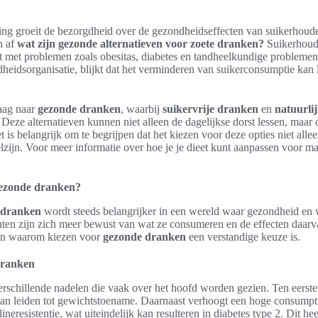
ng groeit de bezorgdheid over de gezondheidseffecten van suikerhoud
h af
wat zijn gezonde alternatieven voor zoete dranken?
Suikerhoud
 met problemen zoals obesitas, diabetes en tandheelkundige problemen
eidsorganisatie, blijkt dat het verminderen van suikerconsumptie kan l
aag naar
gezonde dranken
, waarbij
suikervrije dranken
en
natuurlij
Deze alternatieven kunnen niet alleen de dagelijkse dorst lessen, maar
t is belangrijk om te begrijpen dat het kiezen voor deze opties niet alle
ijn. Voor meer informatie over hoe je je dieet kunt aanpassen voor ma
ezonde dranken?
 dranken
wordt steeds belangrijker in een wereld waar gezondheid en w
en zijn zich meer bewust van wat ze consumeren en de effecten daarv
nen waarom kiezen voor
gezonde dranken
een verstandige keuze is.
dranken
rschillende nadelen die vaak over het hoofd worden gezien. Ten eerste
kan leiden tot gewichtstoename. Daarnaast verhoogt een hoge consump
lineresistentie, wat uiteindelijk kan resulteren in diabetes type 2. Dit h