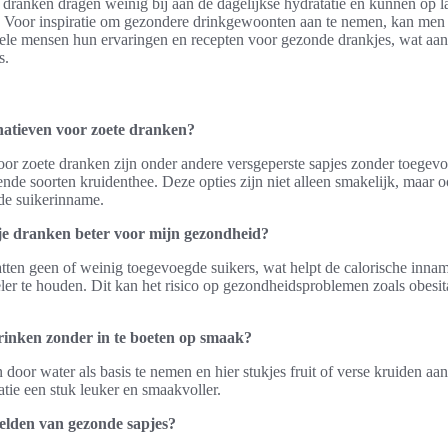
ranken dragen weinig bij aan de dagelijkse hydratatie en kunnen op la
. Voor inspiratie om gezondere drinkgewoonten aan te nemen, kan men
vele mensen hun ervaringen en recepten voor gezonde drankjes, wat aa
s.
natieven voor zoete dranken?
or zoete dranken zijn onder andere versgeperste sapjes zonder toegevo
ende soorten kruidenthee. Deze opties zijn niet alleen smakelijk, maar
de suikerinname.
je dranken beter voor mijn gezondheid?
tten geen of weinig toegevoegde suikers, wat helpt de calorische innam
eler te houden. Dit kan het risico op gezondheidsproblemen zoals obesit
rinken zonder in te boeten op smaak?
door water als basis te nemen en hier stukjes fruit of verse kruiden aa
tie een stuk leuker en smaakvoller.
elden van gezonde sapjes?