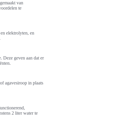
s gemaakt van
voordelen te
en elektrolyten, en
.
e. Deze geven aan dat er
ënten.
of agavesiroop in plaats
functionerend,
stens 2 liter water te