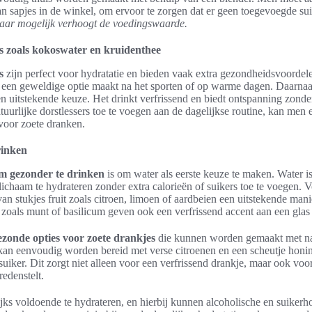
an sapjes in de winkel, om ervoor te zorgen dat er geen toegevoegde sui
waar mogelijk verhoogt de voedingswaarde.
rs zoals kokoswater en kruidenthee
s
zijn perfect voor hydratatie en bieden vaak extra gezondheidsvoordele
t een geweldige optie maakt na het sporten of op warme dagen. Daarnaas
en uitstekende keuze. Het drinkt verfrissend en biedt ontspanning zonder
tuurlijke dorstlessers toe te voegen aan de dagelijkse routine, kan men
voor zoete dranken.
rinken
m gezonder te drinken
is om water als eerste keuze te maken. Water is
lichaam te hydrateren zonder extra calorieën of suikers toe te voegen.
van stukjes fruit zoals citroen, limoen of aardbeien een uitstekende man
n zoals munt of basilicum geven ook een verfrissend accent aan een glas
zonde opties voor zoete drankjes
die kunnen worden gemaakt met nat
an eenvoudig worden bereid met verse citroenen en een scheutje honin
 suiker. Dit zorgt niet alleen voor een verfrissend drankje, maar ook vo
redenstelt.
ijks voldoende te hydrateren, en hierbij kunnen alcoholische en suiker