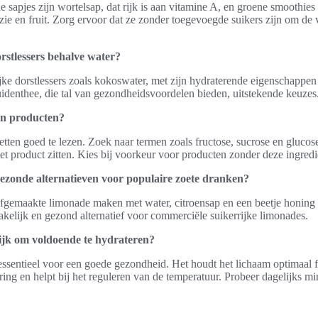
sapjes zijn wortelsap, dat rijk is aan vitamine A, en groene smoothie
zie en fruit. Zorg ervoor dat ze zonder toegevoegde suikers zijn om de 
orstlessers behalve water?
ijke dorstlessers zoals kokoswater, met zijn hydraterende eigenschappen 
uidenthee, die tal van gezondheidsvoordelen bieden, uitstekende keuzes
in producten?
ketten goed te lezen. Zoek naar termen zoals fructose, sucrose en glucos
et product zitten. Kies bij voorkeur voor producten zonder deze ingredi
gezonde alternatieven voor populaire zoete dranken?
lfgemaakte limonade maken met water, citroensap en een beetje honing 
makelijk en gezond alternatief voor commerciële suikerrijke limonades.
ijk om voldoende te hydrateren?
essentieel voor een goede gezondheid. Het houdt het lichaam optimaal 
ring en helpt bij het reguleren van de temperatuur. Probeer dagelijks min