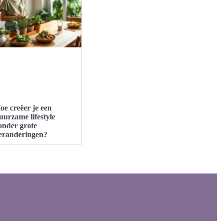
oe creëer je een
uurzame lifestyle
onder grote
eranderingen?