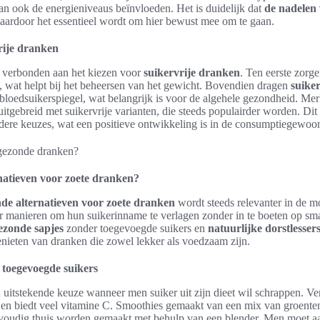
kan ook de energieniveaus beïnvloeden. Het is duidelijk dat
de nadelen
waardoor het essentieel wordt om hier bewust mee om te gaan.
rije dranken
n verbonden aan het kiezen voor
suikervrije dranken
. Ten eerste zorg
, wat helpt bij het beheersen van het gewicht. Bovendien dragen
suike
bloedsuikerspiegel, wat belangrijk is voor de algehele gezondheid. Me
itgebreid met suikervrije varianten, die steeds populairder worden. Dit
dere keuzes, wat een positieve ontwikkeling is in de consumptiegewoo
natieven voor zoete dranken?
de alternatieven voor zoete dranken
wordt steeds relevanter in de 
r manieren om hun suikerinname te verlagen zonder in te boeten op sma
ezonde sapjes
zonder toegevoegde suikers en
natuurlijke dorstlesser
enieten van dranken die zowel lekker als voedzaam zijn.
 toegevoegde suikers
 uitstekende keuze wanneer men suiker uit zijn dieet wil schrappen. Ve
s en biedt veel vitamine C. Smoothies gemaakt van een mix van groenten 
voudig thuis worden gemaakt met behulp van een blender. Men moet a