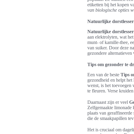
etiketten bij het kopen v
van biologische opties 
Natuurlijke dorstlesse
Natuurlijke dorstlesser
aan elektrolyten, wat he
munt- of kamille-thee, e
van suiker. Door deze na
gezondere alternatieven 
Tips om gezonder te d
Een van de beste
Tips o
gezondheid en helpt het 
wenst, is het toevoegen 
te fleuren. Verse kruide
Daarnaast zijn er veel
Ge
Zelfgemaakte limonade k
plaats van geraffineerde
die de smaakpapillen tev
Het is cruciaal om dagel