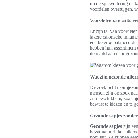
op de spijsvertering en 
voordelen overstijgen, 
Voordelen van suikerv
Er zijn tal van voordele
lagere calorische inname
een beter gebalanceerde 
hebben hun assortiment u
de markt aan naar gezon
Wat zijn gezonde alter
De zoektocht naar
gezon
mensen zijn op zoek naa
zijn beschikbaar, zoals
g
bewust te kiezen en te g
Gezonde sapjes zonder
Gezonde sapjes
zijn een
bevat natuurlijke suiker
populair. Ze kunnen een