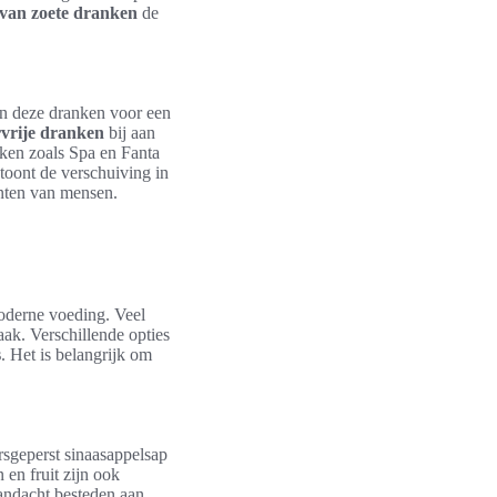
 van zoete dranken
de
en deze dranken voor een
rvrije dranken
bij aan
rken zoals Spa en Fanta
 toont de verschuiving in
nten van mensen.
moderne voeding. Veel
ak. Verschillende opties
s
. Het is belangrijk om
rsgeperst sinaasappelsap
en fruit zijn ook
andacht besteden aan