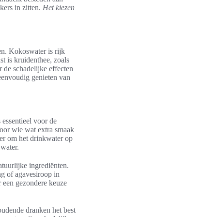
kers in zitten.
Het kiezen
n. Kokoswater is rijk
t is kruidenthee, zoals
 de schadelijke effecten
 eenvoudig genieten van
 essentieel voor de
 Voor wie wat extra smaak
ier om het drinkwater op
 water.
uurlijke ingrediënten.
g of agavesiroop in
or een gezondere keuze
houdende dranken het best