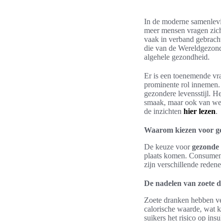
In de moderne samenlevi
meer mensen vragen zic
vaak in verband gebracht
die van de Wereldgezondh
algehele gezondheid.
Er is een toenemende vr
prominente rol innemen. 
gezondere levensstijl. He
smaak, maar ook van welz
de inzichten
hier lezen
.
Waarom kiezen voor g
De keuze voor
gezonde
plaats komen. Consument
zijn verschillende rede
De nadelen van zoete 
Zoete dranken hebben ve
calorische waarde, wat 
suikers het risico op insu