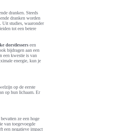
ende dranken. Steeds
ende dranken worden
. Uit studies, waaronder
eiden tot een betere
ke dorstlessers
een
 ook bijdragen aan een
en een kwestie is van
ximale energie, kun je
elzijn op de eerste
an op hun lichaam. Er
 bevatten ze een hoge
tie van toegevoegde
eeft een negatieve impact