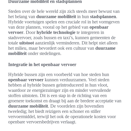
Duurzame mobiliteit en stadsplannen
Steden over de hele wereld zijn zich steeds meer bewust van
het belang van
duurzame mobiliteit
in hun
stadsplannen
.
Hybride voertuigen spelen een cruciale rol in het vormgeven
van deze plannen, vooral op het gebied van
openbaar
vervoer
. Door
hybride technologie
te integreren in
stadsvervoer, zoals bussen en taxi’s, kunnen gemeenten de
totale
uitstoot
aanzienlijk verminderen. Dit helpt niet alleen
het milieu, maar bevordert ook een cultuur van
duurzame
mobiliteit
onder stedelingen.
Integratie in het openbaar vervoer
Hybride bussen zijn een voorbeeld van hoe steden hun
openbaar vervoer
kunnen verduurzamen. Veel steden
hebben al hybride bussen geïntroduceerd in hun vloot,
waardoor ze energiezuiniger zijn en minder vervuilende
stoffen uitstoten. Dit is een stap in de richting van een
groenere toekomst en draagt bij aan de bredere acceptatie van
duurzame mobiliteit
. De voordelen zijn bovendien
tweeledig; het biedt reizigers een schoner en stiller
vervoermiddel, terwijl het ook de operationele kosten voor
openbare vervoersbedrijven verlaagt.