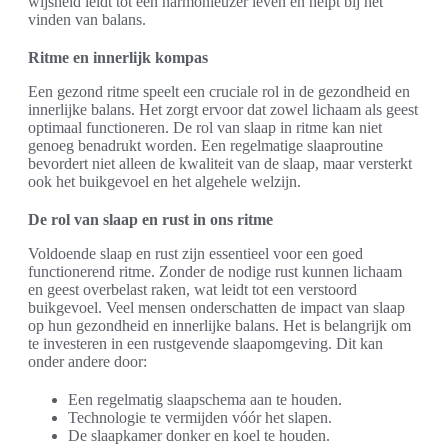
wijsheid leidt tot een harmonieuzer leven en helpt bij het
vinden van balans.
Ritme en innerlijk kompas
Een gezond ritme speelt een cruciale rol in de gezondheid en
innerlijke balans. Het zorgt ervoor dat zowel lichaam als geest
optimaal functioneren. De rol van slaap in ritme kan niet
genoeg benadrukt worden. Een regelmatige slaaproutine
bevordert niet alleen de kwaliteit van de slaap, maar versterkt
ook het buikgevoel en het algehele welzijn.
De rol van slaap en rust in ons ritme
Voldoende slaap en rust zijn essentieel voor een goed
functionerend ritme. Zonder de nodige rust kunnen lichaam
en geest overbelast raken, wat leidt tot een verstoord
buikgevoel. Veel mensen onderschatten de impact van slaap
op hun gezondheid en innerlijke balans. Het is belangrijk om
te investeren in een rustgevende slaapomgeving. Dit kan
onder andere door:
Een regelmatig slaapschema aan te houden.
Technologie te vermijden vóór het slapen.
De slaapkamer donker en koel te houden.