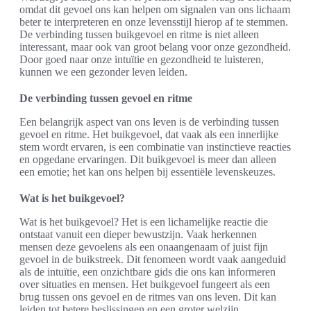
omdat dit gevoel ons kan helpen om signalen van ons lichaam
beter te interpreteren en onze levensstijl hierop af te stemmen.
De verbinding tussen buikgevoel en ritme is niet alleen
interessant, maar ook van groot belang voor onze gezondheid.
Door goed naar onze intuïtie en gezondheid te luisteren,
kunnen we een gezonder leven leiden.
De verbinding tussen gevoel en ritme
Een belangrijk aspect van ons leven is de verbinding tussen
gevoel en ritme. Het buikgevoel, dat vaak als een innerlijke
stem wordt ervaren, is een combinatie van instinctieve reacties
en opgedane ervaringen. Dit buikgevoel is meer dan alleen
een emotie; het kan ons helpen bij essentiële levenskeuzes.
Wat is het buikgevoel?
Wat is het buikgevoel? Het is een lichamelijke reactie die
ontstaat vanuit een dieper bewustzijn. Vaak herkennen
mensen deze gevoelens als een onaangenaam of juist fijn
gevoel in de buikstreek. Dit fenomeen wordt vaak aangeduid
als de intuïtie, een onzichtbare gids die ons kan informeren
over situaties en mensen. Het buikgevoel fungeert als een
brug tussen ons gevoel en de ritmes van ons leven. Dit kan
leiden tot betere beslissingen en een groter welzijn.