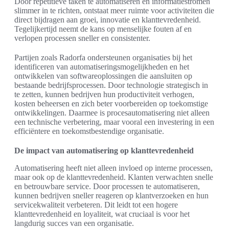
Door repetitieve taken te automatiseren en informatiestromen
slimmer in te richten, ontstaat meer ruimte voor activiteiten die
direct bijdragen aan groei, innovatie en klanttevredenheid.
Tegelijkertijd neemt de kans op menselijke fouten af en
verlopen processen sneller en consistenter.
Partijen zoals Radorfa ondersteunen organisaties bij het
identificeren van automatiseringsmogelijkheden en het
ontwikkelen van softwareoplossingen die aansluiten op
bestaande bedrijfsprocessen. Door technologie strategisch in
te zetten, kunnen bedrijven hun productiviteit verhogen,
kosten beheersen en zich beter voorbereiden op toekomstige
ontwikkelingen. Daarmee is procesautomatisering niet alleen
een technische verbetering, maar vooral een investering in een
efficiëntere en toekomstbestendige organisatie.
De impact van automatisering op klanttevredenheid
Automatisering heeft niet alleen invloed op interne processen,
maar ook op de klanttevredenheid. Klanten verwachten snelle
en betrouwbare service. Door processen te automatiseren,
kunnen bedrijven sneller reageren op klantverzoeken en hun
servicekwaliteit verbeteren. Dit leidt tot een hogere
klanttevredenheid en loyaliteit, wat cruciaal is voor het
langdurig succes van een organisatie.