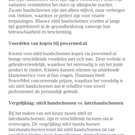
varianten verminderen het risico op allergische reacties.
Zwarte handschoenen zijn niet alleen stijlvol, maar verbergen
ook vlekken, waardoor ze perfect zijn voor visuele
toepassingen. Blauwe nitril handschoenen worden al lange
tijd geprefereerd in de gezondheidszorg vanwege hun
betrouwbaarheid en bescherming.
Voordelen van kopen bij powermed.nl
Kiezen voor nitril handschoenen kopen via powermed.nl
brengt verschillende voordelen met zich mee. Deze website is
gebruiksvriendelijk, waardoor het eenvoudig is om het juiste
product te vinden. Klanten kunnen rekenen op uitstekende
klantenservice voor al hun vragen. Daarnaast biedt
PowerMed concurrerende prijzen, waardoor het voordelig is
om nitril handschoenen aan te schaffen voor zowel
professioneel als persoonlijk gebruik.
Vergelijking: nitril handschoenen vs. latexhandschoenen
Bij het maken van een keuze tussen nitril en
latexhandschoenen, zijn er verschillende factoren om te
overwegen. De
vergelijking nitril handschoenen
latexhandschoenen
toont dat nitril handschoenen tal van
voordelen bieden, zoals hypoallergene eigenschappen en een