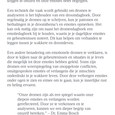
krijgen in onszelf en onze emoties beter begrijpen.
Een techniek die vaak wordt gebruikt om dromen te
analyseren is het bijhouden van een droomdagboek. Door
regelmatig je dromen op te schrijven, kun je patronen en
herhalingen in je droomthema’s en emoties opmerken. Het
kan ook nuttig zijn om naast het dromendagboek een
emotiedagboek bij te houden, waarin je je dagelijkse emoties
en gebeurtenissen noteert. Dit kan helpen om verbanden te
leggen tussen je wakkere en droomleven.
Een andere benadering om emotionele dromen te verklaren, is
door te kijken naar de gebeurtenissen en situaties in je leven
die mogelijk tot deze emoties hebben geleid. Soms zijn
dromen een weerspiegeling van onopgeloste conflicten,
onuitgesproken emoties of verlangens die je misschien
onderdrukt in je wakkere leven. Door deze verborgen emoties
onder ogen te zien en ermee om te gaan, kun je innerlijke rust
en heling ervaren.
“Onze dromen zijn als een spiegel waarin onze
diepere emoties en verlangens worden
gereflecteerd. Door ze te verkennen en te
analyseren, kunnen we een dieper begrip van
onszelf bereiken.” – Dr. Emma Bosch