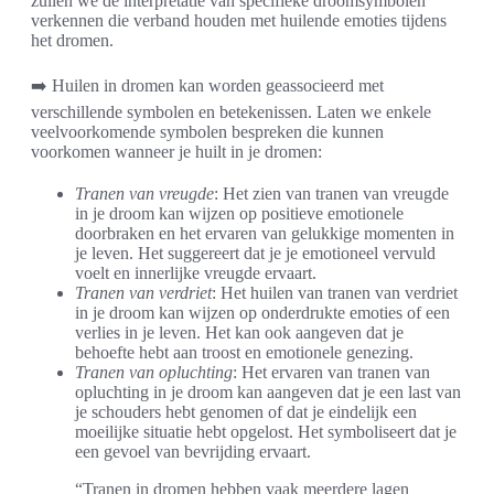
zullen we de interpretatie van specifieke droomsymbolen
verkennen die verband houden met huilende emoties tijdens
het dromen.
➡️ Huilen in dromen kan worden geassocieerd met
verschillende symbolen en betekenissen. Laten we enkele
veelvoorkomende symbolen bespreken die kunnen
voorkomen wanneer je huilt in je dromen:
Tranen van vreugde
: Het zien van tranen van vreugde
in je droom kan wijzen op positieve emotionele
doorbraken en het ervaren van gelukkige momenten in
je leven. Het suggereert dat je je emotioneel vervuld
voelt en innerlijke vreugde ervaart.
Tranen van verdriet
: Het huilen van tranen van verdriet
in je droom kan wijzen op onderdrukte emoties of een
verlies in je leven. Het kan ook aangeven dat je
behoefte hebt aan troost en emotionele genezing.
Tranen van opluchting
: Het ervaren van tranen van
opluchting in je droom kan aangeven dat je een last van
je schouders hebt genomen of dat je eindelijk een
moeilijke situatie hebt opgelost. Het symboliseert dat je
een gevoel van bevrijding ervaart.
“Tranen in dromen hebben vaak meerdere lagen