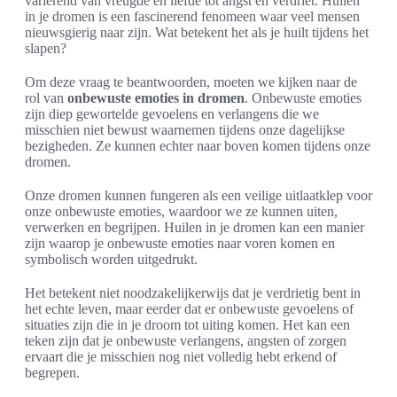
variërend van vreugde en liefde tot angst en verdriet. Huilen
in je dromen is een fascinerend fenomeen waar veel mensen
nieuwsgierig naar zijn. Wat betekent het als je huilt tijdens het
slapen?
Om deze vraag te beantwoorden, moeten we kijken naar de
rol van
onbewuste emoties in dromen
. Onbewuste emoties
zijn diep gewortelde gevoelens en verlangens die we
misschien niet bewust waarnemen tijdens onze dagelijkse
bezigheden. Ze kunnen echter naar boven komen tijdens onze
dromen.
Onze dromen kunnen fungeren als een veilige uitlaatklep voor
onze onbewuste emoties, waardoor we ze kunnen uiten,
verwerken en begrijpen. Huilen in je dromen kan een manier
zijn waarop je onbewuste emoties naar voren komen en
symbolisch worden uitgedrukt.
Het betekent niet noodzakelijkerwijs dat je verdrietig bent in
het echte leven, maar eerder dat er onbewuste gevoelens of
situaties zijn die in je droom tot uiting komen. Het kan een
teken zijn dat je onbewuste verlangens, angsten of zorgen
ervaart die je misschien nog niet volledig hebt erkend of
begrepen.