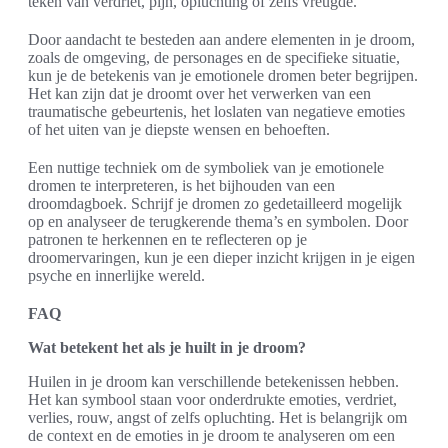
teken van verdriet, pijn, opluchting of zelfs vreugde.
Door aandacht te besteden aan andere elementen in je droom,
zoals de omgeving, de personages en de specifieke situatie,
kun je de betekenis van je emotionele dromen beter begrijpen.
Het kan zijn dat je droomt over het verwerken van een
traumatische gebeurtenis, het loslaten van negatieve emoties
of het uiten van je diepste wensen en behoeften.
Een nuttige techniek om de symboliek van je emotionele
dromen te interpreteren, is het bijhouden van een
droomdagboek. Schrijf je dromen zo gedetailleerd mogelijk
op en analyseer de terugkerende thema’s en symbolen. Door
patronen te herkennen en te reflecteren op je
droomervaringen, kun je een dieper inzicht krijgen in je eigen
psyche en innerlijke wereld.
FAQ
Wat betekent het als je huilt in je droom?
Huilen in je droom kan verschillende betekenissen hebben.
Het kan symbool staan voor onderdrukte emoties, verdriet,
verlies, rouw, angst of zelfs opluchting. Het is belangrijk om
de context en de emoties in je droom te analyseren om een