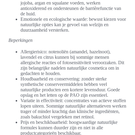
jojoba, argan en squalane voeden, werken
antioxiderend en ondersteunen de barrièrefunctie van
de huid.
Emotionele en ecologische waarde: bewust kiezen voor
natuurlijke opties kan je gevoel van welzijn en
duurzaamheid versterken.
Beperkingen
Allergierisico: notenoliën (amandel, hazelnoot),
lavendel en citrus kunnen bij sommige mensen
allergische reacties of fotosensitiviteit veroorzaken. Dit
zijn belangrijke nadelen natuurlijke cosmetica om in
gedachten te houden.
Houdbaarheid en conservering: zonder sterke
synthetische conserveermiddelen hebben veel
natuurlijke producten een kortere levensduur. Goede
opslag en het letten op de PAO zijn essentieel.
Variatie in effectiviteit: concentraties van actieve stoffen
lopen uiteen. Sommige natuurlijke alternatieven werken
trager of minder krachtig dan klinische ingrediënten,
zoals bakuchiol vergeleken met retinol.
Prijs en beschikbaarheid: hoogwaardige natuurlijke
formules kunnen duurder zijn en niet in alle
productcategorieën beschikbaar.