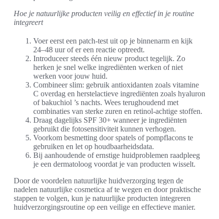
Hoe je natuurlijke producten veilig en effectief in je routine
integreert
Voer eerst een patch-test uit op je binnenarm en kijk
24–48 uur of er een reactie optreedt.
Introduceer steeds één nieuw product tegelijk. Zo
herken je snel welke ingrediënten werken of niet
werken voor jouw huid.
Combineer slim: gebruik antioxidanten zoals vitamine
C overdag en herstelactieve ingrediënten zoals hyaluron
of bakuchiol ’s nachts. Wees terughoudend met
combinaties van sterke zuren en retinol-achtige stoffen.
Draag dagelijks SPF 30+ wanneer je ingrediënten
gebruikt die fotosensitiviteit kunnen verhogen.
Voorkom besmetting door spatels of pompflacons te
gebruiken en let op houdbaarheidsdata.
Bij aanhoudende of ernstige huidproblemen raadpleeg
je een dermatoloog voordat je van producten wisselt.
Door de voordelen natuurlijke huidverzorging tegen de
nadelen natuurlijke cosmetica af te wegen en door praktische
stappen te volgen, kun je natuurlijke producten integreren
huidverzorgingsroutine op een veilige en effectieve manier.