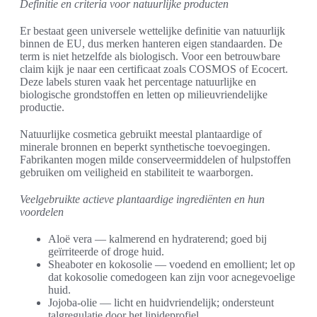
Definitie en criteria voor natuurlijke producten
Er bestaat geen universele wettelijke definitie van natuurlijk
binnen de EU, dus merken hanteren eigen standaarden. De
term is niet hetzelfde als biologisch. Voor een betrouwbare
claim kijk je naar een certificaat zoals COSMOS of Ecocert.
Deze labels sturen vaak het percentage natuurlijke en
biologische grondstoffen en letten op milieuvriendelijke
productie.
Natuurlijke cosmetica gebruikt meestal plantaardige of
minerale bronnen en beperkt synthetische toevoegingen.
Fabrikanten mogen milde conserveermiddelen of hulpstoffen
gebruiken om veiligheid en stabiliteit te waarborgen.
Veelgebruikte actieve plantaardige ingrediënten en hun
voordelen
Aloë vera — kalmerend en hydraterend; goed bij
geïrriteerde of droge huid.
Sheaboter en kokosolie — voedend en emollient; let op
dat kokosolie comedogeen kan zijn voor acnegevoelige
huid.
Jojoba-olie — licht en huidvriendelijk; ondersteunt
talgregulatie door het lipideprofiel.