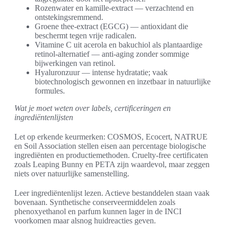
Rozenwater en kamille-extract — verzachtend en
ontstekingsremmend.
Groene thee-extract (EGCG) — antioxidant die
beschermt tegen vrije radicalen.
Vitamine C uit acerola en bakuchiol als plantaardige
retinol-alternatief — anti-aging zonder sommige
bijwerkingen van retinol.
Hyaluronzuur — intense hydratatie; vaak
biotechnologisch gewonnen en inzetbaar in natuurlijke
formules.
Wat je moet weten over labels, certificeringen en
ingrediëntenlijsten
Let op erkende keurmerken: COSMOS, Ecocert, NATRUE
en Soil Association stellen eisen aan percentage biologische
ingrediënten en productiemethoden. Cruelty-free certificaten
zoals Leaping Bunny en PETA zijn waardevol, maar zeggen
niets over natuurlijke samenstelling.
Leer ingrediëntenlijst lezen. Actieve bestanddelen staan vaak
bovenaan. Synthetische conserveermiddelen zoals
phenoxyethanol en parfum kunnen lager in de INCI
voorkomen maar alsnog huidreacties geven.