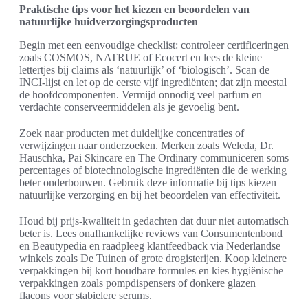
Praktische tips voor het kiezen en beoordelen van
natuurlijke huidverzorgingsproducten
Begin met een eenvoudige checklist: controleer certificeringen
zoals COSMOS, NATRUE of Ecocert en lees de kleine
lettertjes bij claims als ‘natuurlijk’ of ‘biologisch’. Scan de
INCI-lijst en let op de eerste vijf ingrediënten; dat zijn meestal
de hoofdcomponenten. Vermijd onnodig veel parfum en
verdachte conserveermiddelen als je gevoelig bent.
Zoek naar producten met duidelijke concentraties of
verwijzingen naar onderzoeken. Merken zoals Weleda, Dr.
Hauschka, Pai Skincare en The Ordinary communiceren soms
percentages of biotechnologische ingrediënten die de werking
beter onderbouwen. Gebruik deze informatie bij tips kiezen
natuurlijke verzorging en bij het beoordelen van effectiviteit.
Houd bij prijs-kwaliteit in gedachten dat duur niet automatisch
beter is. Lees onafhankelijke reviews van Consumentenbond
en Beautypedia en raadpleeg klantfeedback via Nederlandse
winkels zoals De Tuinen of grote drogisterijen. Koop kleinere
verpakkingen bij kort houdbare formules en kies hygiënische
verpakkingen zoals pompdispensers of donkere glazen
flacons voor stabielere serums.