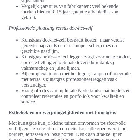
slijtvastheid.
Vergelijk garanties van fabrikanten; veel bekende
merken bieden 8–15 jaar garantie afhankelijk van
gebruik.
Professionele plaatsing versus doe-het-zelf
Kunstgras doe-het-zelf bespaart kosten, maar vereist
gereedschap zoals een trilstamper, scherp mes en
geschikte naadlijm.
Kunstgras professioneel leggen zorgt voor nette randen,
correcte helling en optimale levensduur dankzij
vakmanschap en juiste lijmen.
Bij complexe tuinen met hellingen, trappen of integratie
met terras is kunstgras professioneel leggen vaak
verstandiger.
Vraag offertes aan bij lokale Nederlandse aanbieders en
controleer referenties en portfolio’s voor kwaliteit en
service.
Esthetiek en ontwerpmogelijkheden met kunstgras
Met kunstgras kun je kleine tuinen omvormen tot sfeervolle
verblijven. Je krijgt direct een nette basis die goed werkt met
borders, terrassen en losse potten. Denk aan strakke lijnen
voor een modern gevoel of organische vormen voor een