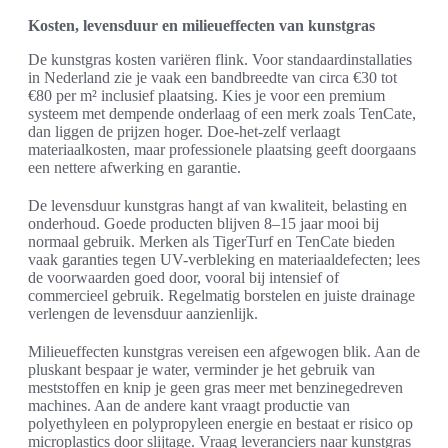
Kosten, levensduur en milieueffecten van kunstgras
De kunstgras kosten variëren flink. Voor standaardinstallaties
in Nederland zie je vaak een bandbreedte van circa €30 tot
€80 per m² inclusief plaatsing. Kies je voor een premium
systeem met dempende onderlaag of een merk zoals TenCate,
dan liggen de prijzen hoger. Doe-het-zelf verlaagt
materiaalkosten, maar professionele plaatsing geeft doorgaans
een nettere afwerking en garantie.
De levensduur kunstgras hangt af van kwaliteit, belasting en
onderhoud. Goede producten blijven 8–15 jaar mooi bij
normaal gebruik. Merken als TigerTurf en TenCate bieden
vaak garanties tegen UV-verbleking en materiaaldefecten; lees
de voorwaarden goed door, vooral bij intensief of
commercieel gebruik. Regelmatig borstelen en juiste drainage
verlengen de levensduur aanzienlijk.
Milieueffecten kunstgras vereisen een afgewogen blik. Aan de
pluskant bespaar je water, verminder je het gebruik van
meststoffen en knip je geen gras meer met benzinegedreven
machines. Aan de andere kant vraagt productie van
polyethyleen en polypropyleen energie en bestaat er risico op
microplastics door slijtage. Vraag leveranciers naar kunstgras