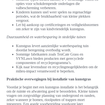
opties voor schokdempende onderlagen die
valbescherming verbeteren.
Kinderen kunnen snel weer spelen na regenachtige
periodes, wat de bruikbaarheid van kleine plekken
vergroot.
Let bij aankoop op certificeringen en veiligheidsnormen
om zeker te zijn van kindvriendelijk kunstgras.
Duurzaamheid en waterbesparing in stedelijke tuinen
Kunstgras levert aanzienlijke waterbesparing tuin
doordat beregening overbodig wordt.
Sommige fabrikanten zoals TenCate Grass en
SYNLawn bieden producten met gerecyclede
componenten of recycleprogramma’s.
Kijk naar levensduur en recyclingmogelijkheden om de
milieu-impact verantwoord te beperken.
Praktische overwegingen bij installatie van kunstgras
Voordat je begint met een kunstgras installatie is het belangrijk
om de ruimte en afwatering goed te beoordelen. Kleine tuinen
vragen om zorgvuldige planning van ondergrond en randen,
zeker wanneer je bomen, rioolputten of trappen moet
integreren. Een goede voorbereiding voorkomt later