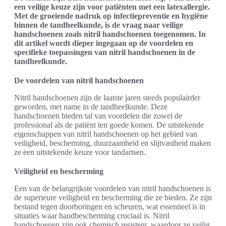
een veilige keuze zijn voor patiënten met een latexallergie.
Met de groeiende nadruk op infectiepreventie en hygiëne
binnen de tandheelkunde, is de vraag naar veilige
handschoenen zoals nitril handschoenen toegenomen. In
dit artikel wordt dieper ingegaan op de voordelen en
specifieke toepassingen van nitril handschoenen in de
tandheelkunde.
De voordelen van nitril handschoenen
Nitril handschoenen zijn de laatste jaren steeds populairder
geworden, met name in de tandheelkunde. Deze
handschoenen bieden tal van voordelen die zowel de
professional als de patiënt ten goede komen. De uitstekende
eigenschappen van nitril handschoenen op het gebied van
veiligheid, bescherming, duurzaamheid en slijtvastheid maken
ze een uitstekende keuze voor tandartsen.
Veiligheid en bescherming
Een van de belangrijkste voordelen van nitril handschoenen is
de superieure veiligheid en bescherming die ze bieden. Ze zijn
bestand tegen doorboringen en scheuren, wat essentieel is in
situaties waar handbescherming cruciaal is. Nitril
handschoenen zijn ook chemisch resistent, waardoor ze veilig