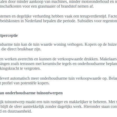
dalen door minder aankoop van machines, minder motoronderhoud en 
anschafkosten voor een grasmaaier of brandstof nemen af.
stemen en degelijke verharding hebben vaak een terugverdientijd. Facto
beidskosten in Nederland bepalen die periode. Subsidies voor regentonn
tperceptie
udsarme tuin kan de tuin waarde woning verhogen. Kopers op de huiz
 die direct bruikbaar zijn.
nen werken averechts en kunnen de verkoopwaarde drukken. Makelaars
ngen zoals terrassen met keramische tegels en onderhoudsarme bepla
kingskracht te vergroten.
g levert automatisch meer onderhoudsarme tuin verkoopwaarde op. Belan
 profiel van potentiële kopers.
 van onderhoudsarme tuinontwerpen
k tuinontwerp maakt een tuin rustiger en makkelijker te beheren. Met
blijft de sfeer aantrekkelijk zonder dagelijks werk. Hieronder staan con
ud en duurzaamheid.