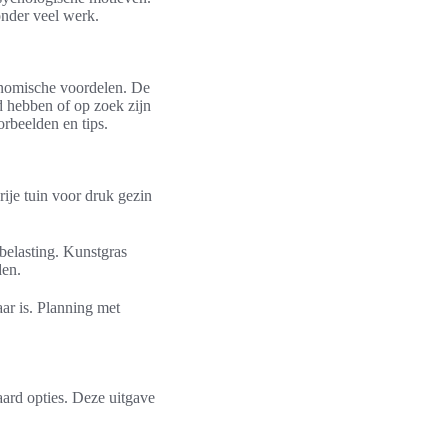
onder veel werk.
onomische voordelen. De
d hebben of op zoek zijn
rbeelden en tips.
ije tuin voor druk gezin
elasting. Kunstgras
den.
ar is. Planning met
daard opties. Deze uitgave