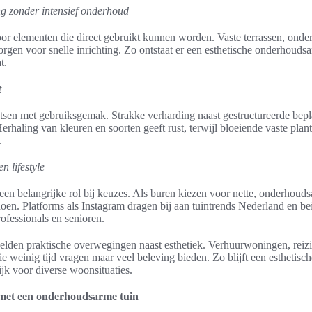
g zonder intensief onderhoud
or elementen die direct gebruikt kunnen worden. Vaste terrassen, onde
orgen voor snelle inrichting. Zo ontstaat er een esthetische onderhouds
t.
t
botsen met gebruiksgemak. Strakke verharding naast gestructureerde bepl
erhaling van kleuren en soorten geeft rust, terwijl bloeiende vaste pla
.
n lifestyle
 een belangrijke rol bij keuzes. Als buren kiezen voor nette, onderhouds
oen. Platforms als Instagram dragen bij aan tuintrends Nederland en beï
ofessionals en senioren.
elden praktische overwegingen naast esthetiek. Verhuurwoningen, reizi
ie weinig tijd vragen maar veel beleving bieden. Zo blijft een esthetis
ijk voor diverse woonsituaties.
met een onderhoudsarme tuin