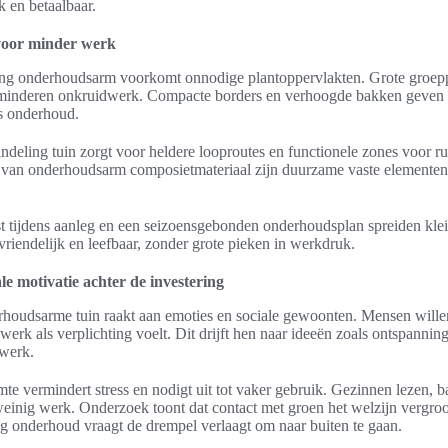
k en betaalbaar.
 voor minder werk
ling onderhoudsarm voorkomt onnodige plantoppervlakten. Grote groep
rminderen onkruidwerk. Compacte borders en verhoogde bakken geven
s onderhoud.
indeling tuin zorgt voor heldere looproutes en functionele zones voor ru
n van onderhoudsarm composietmateriaal zijn duurzame vaste elementen 
 tijdens aanleg en een seizoensgebonden onderhoudsplan spreiden klein
iendelijk en leefbaar, zonder grote pieken in werkdruk.
le motivatie achter de investering
houdsarme tuin raakt aan emoties en sociale gewoonten. Mensen willen
nwerk als verplichting voelt. Dit drijft hen naar ideeën zoals ontspannin
 werk.
te vermindert stress en nodigt uit tot vaker gebruik. Gezinnen lezen, 
einig werk. Onderzoek toont dat contact met groen het welzijn vergroo
g onderhoud vraagt de drempel verlaagt om naar buiten te gaan.