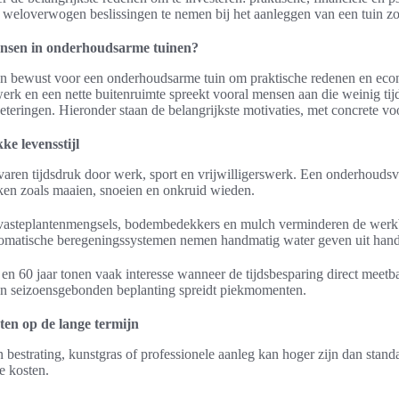
 weloverwogen beslissingen te nemen bij het aanleggen van een tuin z
nsen in onderhoudsarme tuinen?
en bewust voor een onderhoudsarme tuin om praktische redenen en ec
rk en een nette buitenruimte spreekt vooral mensen aan die weinig tij
eringen. Hieronder staan de belangrijkste motivaties, met concrete voo
ke levensstijl
aren tijdsdruk door werk, sport en vrijwilligerswerk. Een onderhoudsvr
ken zoals maaien, snoeien en onkruid wieden.
 vasteplantenmengsels, bodembedekkers en mulch verminderen de werkb
tomatische beregeningssystemen nemen handmatig water geven uit han
en 60 jaar tonen vaak interesse wanneer de tijdsbesparing direct meetba
n seizoensgebonden beplanting spreidt piekmomenten.
en op de lange termijn
in bestrating, kunstgras of professionele aanleg kan hoger zijn dan stan
e kosten.