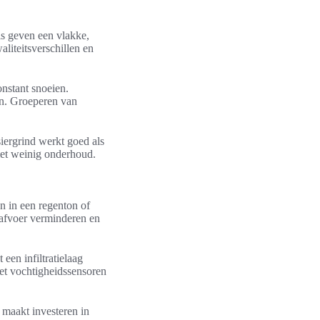
ls geven een vlakke,
liteitsverschillen en
nstant snoeien.
an. Groeperen van
ergrind werkt goed als
met weinig onderhoud.
 in een regenton of
ekafvoer verminderen en
en infiltratielaag
et vochtigheidssensoren
 maakt investeren in