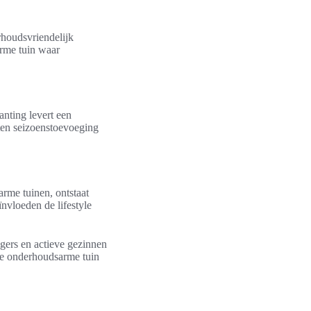
rhoudsvriendelijk
arme tuin waar
anting levert een
nten seizoenstoevoeging
arme tuinen, ontstaat
nvloeden de lifestyle
gers en actieve gezinnen
che onderhoudsarme tuin