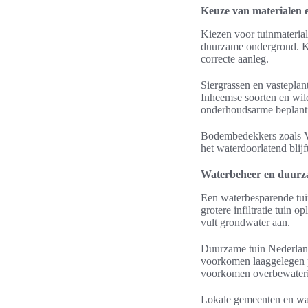
Keuze van materialen 
Kiezen voor tuinmaterial
duurzame ondergrond. Kun
correcte aanleg.
Siergrassen en vasteplan
Inheemse soorten en wil
onderhoudsarme beplanti
Bodembedekkers zoals Vi
het waterdoorlatend blij
Waterbeheer en duur
Een waterbesparende tui
grotere infiltratie tuin 
vult grondwater aan.
Duurzame tuin Nederland
voorkomen laaggelegen p
voorkomen overbewater
Lokale gemeenten en wat