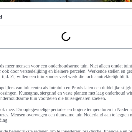
l
eds meer mensen voor een onderhoudsarme tuin. Niet alleen omdat tuin
 ook door verstedelijking en kleinere percelen. Werkende stellen en g
jd. Zij willen een tuin zonder veel werk die toch aantrekkelijk blijft.
jfers van tuincentra als Intratuin en Praxis laten een duidelijke stijg
ssingen. Kunstgras, siergrind en vaste planten met laag onderhoud win
e onderhoudsarme tuin voordelen die huiseigenaren zoeken.
ook mee. Droogtegevoelige periodes en hogere temperaturen in Nederla
euzes. Mensen overwegen een duurzame tuin Nederland aan te leggen m
ding.
er de belangrijkste redenen om te investeren: praktische, financiële en