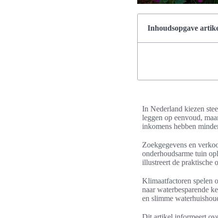
Inhoudsopgave artike
In Nederland kiezen ste
leggen op eenvoud, maar
inkomens hebben minder ti
Zoekgegevens en verkoopci
onderhoudsarme tuin oplo
illustreert de praktisch
Klimaatfactoren spelen 
naar waterbesparende k
en slimme waterhuishou
Dit artikel informeert ov