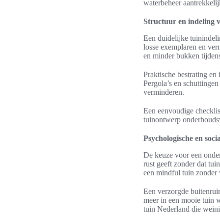
waterbeheer aantrekkelij
Structuur en indeling
Een duidelijke tuininde
losse exemplaren en ve
en minder bukken tijden
Praktische bestrating en 
Pergola’s en schuttinge
verminderen.
Een eenvoudige checklist
tuinontwerp onderhoudsvr
Psychologische en socia
De keuze voor een onder
rust geeft zonder dat tui
een mindful tuin zonder
Een verzorgde buitenruim
meer in een mooie tuin w
tuin Nederland die weini