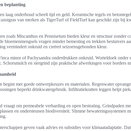
en beplanting
en laag onderhoud scheelt tijd en geld. Keramische tegels en betontege
stgras van merken als TigerTurf of FieldTurf kan geschikt zijn bij kwa
ten zoals Miscanthus en Pennisetum bieden kleur en structuur zonder co
de bloemenmengsels vragen minder bemesting en trekken bestuivers a
ng vermindert onkruid en creëert seizoensgebonden kleur.
nca minor of Pachysandra onderdrukken onkruid. Worteldoek onder si
ft. Schorsmulch en siergrind zijn praktische afwerkingen voor borders 
zaamheid
n begint met goede ontwerpkeuzes en materialen. Regenwater opvangen
oplossingen beperkt drinkwatergebruik. Infiltratiekratten leggen helpt pi
 vraagt om permeabele verharding en open bestrating. Grindpaden met e
lassen en ondersteunen biodiversiteit. Slimme bewateringssystemen m
ing.
erschappen geven vaak advies en subsidies voor klimaatadaptatie. Dat