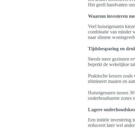
Het geeft handvatten om
Waarom investeren me
Veel huiseigenaren kiez
combinatie van minder we
naar slimme woningverbet
Tijdsbesparing en druk
Steeds meer gezinnen erv
beperkt de wekelijkse ta
Praktische keuzes zoals
elimineert maaien en au
Huiseigenaren tussen 30 
onderhoudsarme zones e
Lagere onderhoudskost
Een initiële investering 
reduceert later wel ander