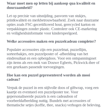
Waar moet men op letten bij aankoop qua kwaliteit en
duurzaamheid?
Let op precisie van uitsnijding, pasvorm van stukjes,
printkwaliteit en merkbetrouwbaarheid. Zoek naar duurzame
opties zoals FSC-gecertificeerd hout, gerecycled karton en
verpakkingen zonder plastic. Controleer ook CE-markering
en veiligheidsinformatie voor kinderspeelgoed.
Welke accessoires maken een puzzelcadeau completer?
Populaire accessoires zijn een puzzelmat, puzzellijm,
sorteerbakjes, een puzzelposter of -afbeelding van het
eindresultaat en een opbergdoos. Voor een ontspanningsset
zijn items als een mok van Douwe Egberts, Pickwick-thee of
een geurkaars passende toevoegingen.
Hoe kan een puzzel gepresenteerd worden als mooi
cadeau?
Verpak de puzzel in een stijlvolle doos of giftwrap, voeg een
kaartje en eventueel een puzzelposter toe. Voor
gepersonaliseerde puzzels is een cadeaubon of
voorbeeldafbeelding nuttig. Bundels met accessoires of
thematische setjes (koffie, thee, snacks) verhogen de beleving.