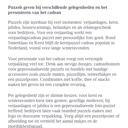
Puzzels geven bij verschillende gelegenheden en het
presenteren van het cadeau
Puzzels zijn inzetbaar bij veel momenten: verjaardagen, kerst,
jubilea, housewarmings, bedankjes en als relatiegeschenk
voor bedrijven. Voor een verjaardag werkt een
verjaardagscadeau puzzel met persoonlijke foto goed. Rond
Sinterklaas en Kerst blijft de kerstpuzzel cadeau populair in
Nederland, vooral voor lange winteravonden.
Voor presentatie van het cadeau voegt een verzorgde
verpakking veel toe. Denk aan stevige doosjes, cadeaubonnen
voor gepersonaliseerde puzzels en bundels met handige
accessoires zoals puzzle matten, puzzellijm, sorteerbakjes en
een puzzelposter. Combinaties met koffie, thee of snacks
maken het geven tot een complete ervaring.
Per gelegenheid zijn er slimme keuzes: voor kerst en
winteravonden kiest men grotere, gezellige motieven; bij
verjaardagen of jubilea is een gepersonaliseerde foto-puzzel
treffend; bedrijven laten vaak branded puzzels maken met
logo en duurzame verpakking. Voeg altijd een puzzelposter of
afbeelding toe en vermeld het aantal stukjes en de
moeilijkheidsgraad.