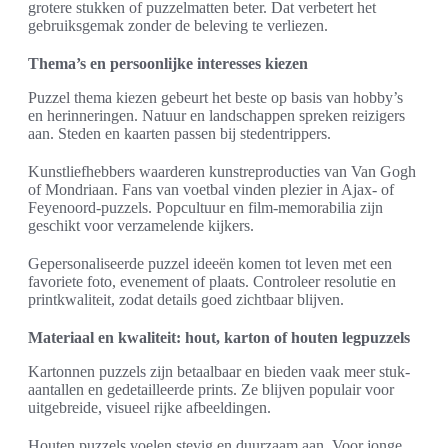
grotere stukken of puzzelmatten beter. Dat verbetert het
gebruiksgemak zonder de beleving te verliezen.
Thema’s en persoonlijke interesses kiezen
Puzzel thema kiezen gebeurt het beste op basis van hobby’s
en herinneringen. Natuur en landschappen spreken reizigers
aan. Steden en kaarten passen bij stedentrippers.
Kunstliefhebbers waarderen kunstreproducties van Van Gogh
of Mondriaan. Fans van voetbal vinden plezier in Ajax- of
Feyenoord-puzzels. Popcultuur en film-memorabilia zijn
geschikt voor verzamelende kijkers.
Gepersonaliseerde puzzel ideeën komen tot leven met een
favoriete foto, evenement of plaats. Controleer resolutie en
printkwaliteit, zodat details goed zichtbaar blijven.
Materiaal en kwaliteit: hout, karton of houten legpuzzels
Kartonnen puzzels zijn betaalbaar en bieden vaak meer stuk-
aantallen en gedetailleerde prints. Ze blijven populair voor
uitgebreide, visueel rijke afbeeldingen.
Houten puzzels voelen stevig en duurzaam aan. Voor jonge