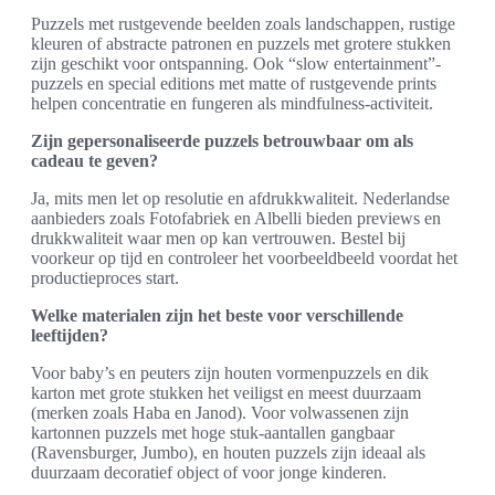
Puzzels met rustgevende beelden zoals landschappen, rustige
kleuren of abstracte patronen en puzzels met grotere stukken
zijn geschikt voor ontspanning. Ook “slow entertainment”-
puzzels en special editions met matte of rustgevende prints
helpen concentratie en fungeren als mindfulness-activiteit.
Zijn gepersonaliseerde puzzels betrouwbaar om als
cadeau te geven?
Ja, mits men let op resolutie en afdrukkwaliteit. Nederlandse
aanbieders zoals Fotofabriek en Albelli bieden previews en
drukkwaliteit waar men op kan vertrouwen. Bestel bij
voorkeur op tijd en controleer het voorbeeldbeeld voordat het
productieproces start.
Welke materialen zijn het beste voor verschillende
leeftijden?
Voor baby’s en peuters zijn houten vormenpuzzels en dik
karton met grote stukken het veiligst en meest duurzaam
(merken zoals Haba en Janod). Voor volwassenen zijn
kartonnen puzzels met hoge stuk-aantallen gangbaar
(Ravensburger, Jumbo), en houten puzzels zijn ideaal als
duurzaam decoratief object of voor jonge kinderen.