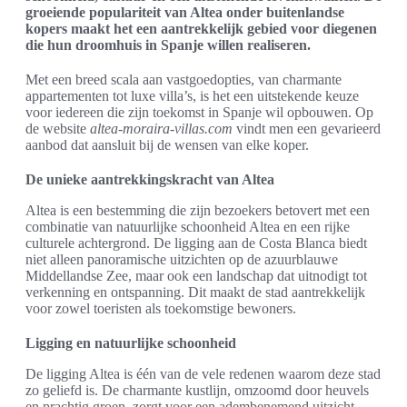
groeiende populariteit van Altea onder buitenlandse
kopers maakt het een aantrekkelijk gebied voor diegenen
die hun droomhuis in Spanje willen realiseren.
Met een breed scala aan vastgoedopties, van charmante
appartementen tot luxe villa’s, is het een uitstekende keuze
voor iedereen die zijn toekomst in Spanje wil opbouwen. Op
de website
altea-moraira-villas.com
vindt men een gevarieerd
aanbod dat aansluit bij de wensen van elke koper.
De unieke aantrekkingskracht van Altea
Altea is een bestemming die zijn bezoekers betovert met een
combinatie van natuurlijke schoonheid Altea en een rijke
culturele achtergrond. De ligging aan de Costa Blanca biedt
niet alleen panoramische uitzichten op de azuurblauwe
Middellandse Zee, maar ook een landschap dat uitnodigt tot
verkenning en ontspanning. Dit maakt de stad aantrekkelijk
voor zowel toeristen als toekomstige bewoners.
Ligging en natuurlijke schoonheid
De ligging Altea is één van de vele redenen waarom deze stad
zo geliefd is. De charmante kustlijn, omzoomd door heuvels
en prachtig groen, zorgt voor een adembenemend uitzicht.