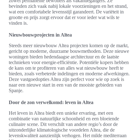
zowel permanente bewoners als vakantiegangers. Ze
bevinden zich vaak nabij lokale voorzieningen en het strand,
wat een comfortabele levensstijl garandeert. De variëteit in
grootte en prijs zorgt ervoor dat er voor ieder wat wils te
vinden is.
Nieuwbouwprojecten in Altea
Steeds meer nieuwbouw Altea projecten komen op de markt,
gericht op moderne, duurzame bouwmethoden. Deze nieuwe
woningen bieden hedendaagse architectuur en de laatste
technieken voor energie-efficiëntie. Potentiële kopers hebben
de kans om te profiteren van alles wat nieuwbouw heeft te
bieden, zoals verbeterde indelingen en moderne afwerkingen.
Deze vastgoedopties Altea zijn perfect voor wie op zoek is
naar een nieuwe start in een van de mooiste gebieden van
Spanje.
Door de zon verwelkomd: leven in Altea
Het leven in Altea biedt een unieke ervaring, met een
combinatie van natuurlijke schoonheid en een bloeiende
culinaire scene. Dit verschilt van andere regio’s door de
uitzonderlijke klimatologische voordelen Altea, die de
levenskwaliteit aanzienlijk verhogen. Het milde mediterraan