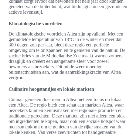
klimaat zorgt ervoor dat bewoners het hele jaar door kunnen
genieten van de buitenlucht, wat bijdraagt aan een gezonde en
actieve levensstijl.
Klimatologische voordelen
De klimatologische voordelen Altea zijn opvallend. Met een
gemiddelde temperatuur van 18°C in de winter en meer dan
300 dagen zon per jaar, biedt deze regio een perfecte
omgeving om te ontspannen en te genieten van de natuur. De
zachte bries van de Middellandse Zee maakt warme zomers
draaglijk en creëert een aangename sfeer voor zowel
bewoners als bezoekers. Dit milde weer moedigt
buitenactiviteiten aan, wat de aantrekkingskracht van Altea
vergroot.
Culinaire hoogstandjes en lokale markten
Culinair genieten doet men in Altea met een focus op lokaal
eten Altea. De regio biedt een schat aan markten Altea, waar
bezoekers kunnen kennismaken met regionale producten en
traditionele gerechten. Deze markten zijn niet alleen een plek
om ingrediënten te kopen, maar ook een sociale hotspot waar
men samenkomt om te genieten van de rijke smaken van de
lokale keuken. Van verse zeevruchten tot handgemaakte