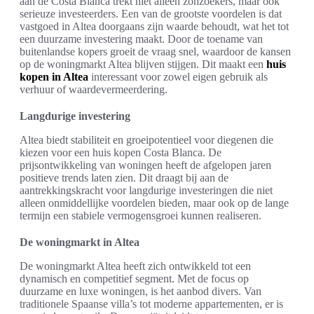
aan de Costa Blanca trekt niet alleen zonzoekers, maar ook
serieuze investeerders. Een van de grootste voordelen is dat
vastgoed in Altea doorgaans zijn waarde behoudt, wat het tot
een duurzame investering maakt. Door de toename van
buitenlandse kopers groeit de vraag snel, waardoor de kansen
op de woningmarkt Altea blijven stijgen. Dit maakt een
huis
kopen in Altea
interessant voor zowel eigen gebruik als
verhuur of waardevermeerdering.
Langdurige investering
Altea biedt stabiliteit en groeipotentieel voor diegenen die
kiezen voor een huis kopen Costa Blanca. De
prijsontwikkeling van woningen heeft de afgelopen jaren
positieve trends laten zien. Dit draagt bij aan de
aantrekkingskracht voor langdurige investeringen die niet
alleen onmiddellijke voordelen bieden, maar ook op de lange
termijn een stabiele vermogensgroei kunnen realiseren.
De woningmarkt in Altea
De woningmarkt Altea heeft zich ontwikkeld tot een
dynamisch en competitief segment. Met de focus op
duurzame en luxe woningen, is het aanbod divers. Van
traditionele Spaanse villa’s tot moderne appartementen, er is