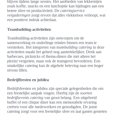
blijven tijdens lange sessies. Het aanbieden van lekkernijen
zoals koffie, snacks en een lunchoptie kan bijdragen aan een
betere sfeer en productiviteit. De
cateringservice
vergaderingen
zorgt ervoor dat alles vlekkeloos verloopt, wat
een positieve indruk achterlaat.
Teambuilding-activiteiten
Teambuilding-activiteiten zijn ontworpen om de
samenwerking en onderlinge relaties binnen een team te
versterken. Het integreren van
teambuilding catering
in deze
activiteiten maakt het geheel nog aantrekkelijker. Denk aan
barbecues, picknicks of thema-diners die niet alleen het
plezier vergroten, maar ook de teamgeest bevorderen. Een
smakelijke catering kan de algehele beleving naar een hoger
niveau tillen.
Bedrijffeesten en jubilea
Bedrijfsfeesten en jubilea zijn speciale gelegenheden die om
een feestelijke aanpak vragen. Hierbij zijn de
soorten
bedrijfsevents catering
van groot belang. Een uitgebreid
buffet of een chique diner kan een memorabele ervaring
creëren voor alle medewerkers en genodigden. De juiste
catering zorgt voor een feestelijke sfeer en laat gasten genieten