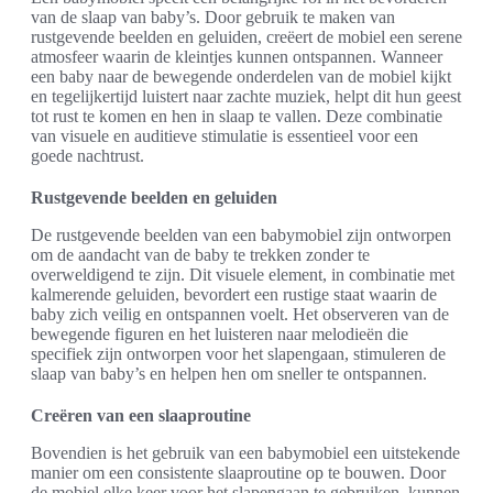
van de slaap van baby’s. Door gebruik te maken van
rustgevende beelden en geluiden, creëert de mobiel een serene
atmosfeer waarin de kleintjes kunnen ontspannen. Wanneer
een baby naar de bewegende onderdelen van de mobiel kijkt
en tegelijkertijd luistert naar zachte muziek, helpt dit hun geest
tot rust te komen en hen in slaap te vallen. Deze combinatie
van visuele en auditieve stimulatie is essentieel voor een
goede nachtrust.
Rustgevende beelden en geluiden
De rustgevende beelden van een babymobiel zijn ontworpen
om de aandacht van de baby te trekken zonder te
overweldigend te zijn. Dit visuele element, in combinatie met
kalmerende geluiden, bevordert een rustige staat waarin de
baby zich veilig en ontspannen voelt. Het observeren van de
bewegende figuren en het luisteren naar melodieën die
specifiek zijn ontworpen voor het slapengaan, stimuleren de
slaap van baby’s en helpen hen om sneller te ontspannen.
Creëren van een slaaproutine
Bovendien is het gebruik van een babymobiel een uitstekende
manier om een consistente slaaproutine op te bouwen. Door
de mobiel elke keer voor het slapengaan te gebruiken, kunnen