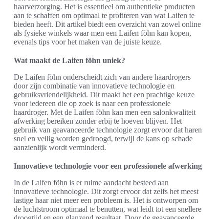
haarverzorging. Het is essentieel om authentieke producten
aan te schaffen om optimaal te profiteren van wat Laifen te
bieden heeft. Dit artikel biedt een overzicht van zowel online
als fysieke winkels waar men een Laifen föhn kan kopen,
evenals tips voor het maken van de juiste keuze.
Wat maakt de Laifen föhn uniek?
De Laifen föhn onderscheidt zich van andere haardrogers
door zijn combinatie van innovatieve technologie en
gebruiksvriendelijkheid. Dit maakt het een prachtige keuze
voor iedereen die op zoek is naar een professionele
haardroger. Met de Laifen föhn kan men een salonkwaliteit
afwerking bereiken zonder erbij te hoeven blijven. Het
gebruik van geavanceerde technologie zorgt ervoor dat haren
snel en veilig worden gedroogd, terwijl de kans op schade
aanzienlijk wordt verminderd.
Innovatieve technologie voor een professionele afwerking
In de Laifen föhn is er ruime aandacht besteed aan
innovatieve technologie. Dit zorgt ervoor dat zelfs het meest
lastige haar niet meer een probleem is. Het is ontworpen om
de luchtstroom optimaal te benutten, wat leidt tot een snellere
droogtijd en een glanzend resultaat. Door de geavanceerde