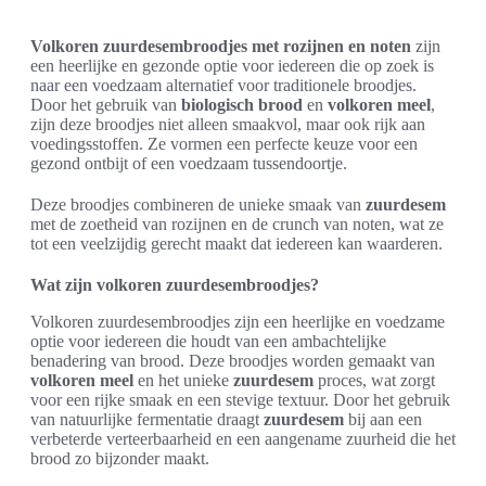
Volkoren zuurdesembroodjes met rozijnen en noten
zijn
een heerlijke en gezonde optie voor iedereen die op zoek is
naar een voedzaam alternatief voor traditionele broodjes.
Door het gebruik van
biologisch brood
en
volkoren meel
,
zijn deze broodjes niet alleen smaakvol, maar ook rijk aan
voedingsstoffen. Ze vormen een perfecte keuze voor een
gezond ontbijt of een voedzaam tussendoortje.
Deze broodjes combineren de unieke smaak van
zuurdesem
met de zoetheid van rozijnen en de crunch van noten, wat ze
tot een veelzijdig gerecht maakt dat iedereen kan waarderen.
Wat zijn volkoren zuurdesembroodjes?
Volkoren zuurdesembroodjes zijn een heerlijke en voedzame
optie voor iedereen die houdt van een ambachtelijke
benadering van brood. Deze broodjes worden gemaakt van
volkoren meel
en het unieke
zuurdesem
proces, wat zorgt
voor een rijke smaak en een stevige textuur. Door het gebruik
van natuurlijke fermentatie draagt
zuurdesem
bij aan een
verbeterde verteerbaarheid en een aangename zuurheid die het
brood zo bijzonder maakt.