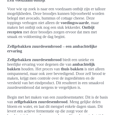
Eén voedzaam ontbijt
Voor wie op zoek is naar een voedzaam ontbijt zijn er talloze
mogelijkheden. Deze broodjes kunnen bijvoorbeeld worden
belegd met avocado, hummus of cottage cheese. Deze
toppings verhogen niet alleen de
voedingswaarde
, maar
maken het ontbijt ook nog een stuk lekkerder.
Ontbijt
recepten
met deze broodjes zorgen ervoor dat men met
smaak en voldoening de dag begint.
Zelfgebakken zuurdesembrood – een ambachtelijke
ervaring
Zelfgebakken zuurdesembrood
biedt een unieke en
heerlijke ervaring voor degenen die van
ambachtelijk
bakken
houden. Het proces van
thuis bakken
is niet alleen
ontspannend, maar ook zeer bevredigend. Door zelf brood te
maken, krijgt men controle over de ingrediënten en de
versheid van het eindproduct. Dit resulteert in een smaakvol
zuurdesembrood dat nergens te vergelijken is.
Begin met het maken van een zuurdesemstarter. Dit is de basis
van
zelfgebakken zuurdesembrood
. Meng gelijke delen
bloem en water, en laat dit mengsel enkele dagen staan. Dit
levert een actieve fermentatie op die zorgt voor de