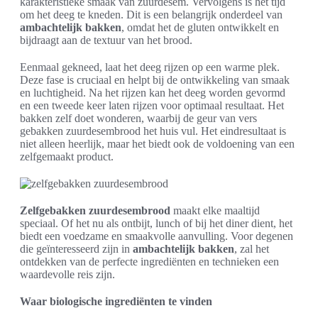
karakteristieke smaak van zuurdesem. Vervolgens is het tijd
om het deeg te kneden. Dit is een belangrijk onderdeel van
ambachtelijk bakken
, omdat het de gluten ontwikkelt en
bijdraagt aan de textuur van het brood.
Eenmaal gekneed, laat het deeg rijzen op een warme plek.
Deze fase is cruciaal en helpt bij de ontwikkeling van smaak
en luchtigheid. Na het rijzen kan het deeg worden gevormd
en een tweede keer laten rijzen voor optimaal resultaat. Het
bakken zelf doet wonderen, waarbij de geur van vers
gebakken zuurdesembrood het huis vul. Het eindresultaat is
niet alleen heerlijk, maar het biedt ook de voldoening van een
zelfgemaakt product.
Zelfgebakken zuurdesembrood
maakt elke maaltijd
speciaal. Of het nu als ontbijt, lunch of bij het diner dient, het
biedt een voedzame en smaakvolle aanvulling. Voor degenen
die geïnteresseerd zijn in
ambachtelijk bakken
, zal het
ontdekken van de perfecte ingrediënten en technieken een
waardevolle reis zijn.
Waar biologische ingrediënten te vinden