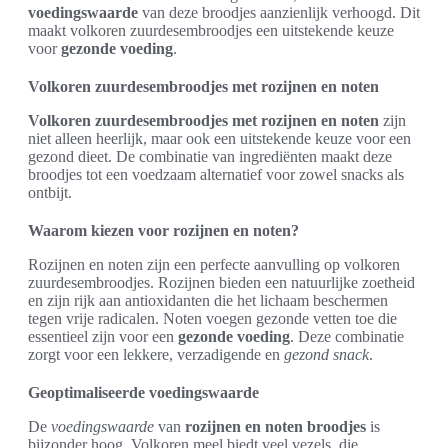
voedingswaarde
van deze broodjes aanzienlijk verhoogd. Dit
maakt volkoren zuurdesembroodjes een uitstekende keuze
voor
gezonde voeding
.
Volkoren zuurdesembroodjes met rozijnen en noten
Volkoren zuurdesembroodjes met rozijnen en noten
zijn
niet alleen heerlijk, maar ook een uitstekende keuze voor een
gezond dieet. De combinatie van ingrediënten maakt deze
broodjes tot een voedzaam alternatief voor zowel snacks als
ontbijt.
Waarom kiezen voor rozijnen en noten?
Rozijnen en noten zijn een perfecte aanvulling op volkoren
zuurdesembroodjes. Rozijnen bieden een natuurlijke zoetheid
en zijn rijk aan antioxidanten die het lichaam beschermen
tegen vrije radicalen. Noten voegen gezonde vetten toe die
essentieel zijn voor een
gezonde voeding
. Deze combinatie
zorgt voor een lekkere, verzadigende en
gezond snack
.
Geoptimaliseerde voedingswaarde
De
voedingswaarde
van
rozijnen en noten broodjes
is
bijzonder hoog. Volkoren meel biedt veel vezels, die