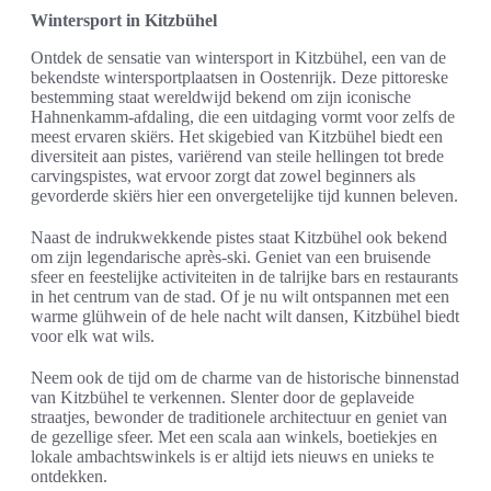
Wintersport in Kitzbühel
Ontdek de sensatie van wintersport in Kitzbühel, een van de
bekendste wintersportplaatsen in Oostenrijk. Deze pittoreske
bestemming staat wereldwijd bekend om zijn iconische
Hahnenkamm-afdaling, die een uitdaging vormt voor zelfs de
meest ervaren skiërs. Het skigebied van Kitzbühel biedt een
diversiteit aan pistes, variërend van steile hellingen tot brede
carvingspistes, wat ervoor zorgt dat zowel beginners als
gevorderde skiërs hier een onvergetelijke tijd kunnen beleven.
Naast de indrukwekkende pistes staat Kitzbühel ook bekend
om zijn legendarische après-ski. Geniet van een bruisende
sfeer en feestelijke activiteiten in de talrijke bars en restaurants
in het centrum van de stad. Of je nu wilt ontspannen met een
warme glühwein of de hele nacht wilt dansen, Kitzbühel biedt
voor elk wat wils.
Neem ook de tijd om de charme van de historische binnenstad
van Kitzbühel te verkennen. Slenter door de geplaveide
straatjes, bewonder de traditionele architectuur en geniet van
de gezellige sfeer. Met een scala aan winkels, boetiekjes en
lokale ambachtswinkels is er altijd iets nieuws en unieks te
ontdekken.