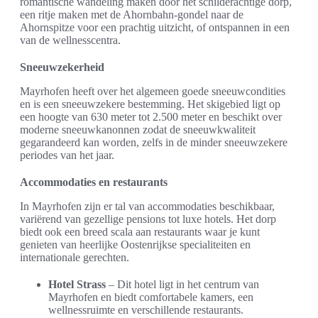
romantische wandeling maken door het schilderachtige dorp,
een ritje maken met de Ahornbahn-gondel naar de
Ahornspitze voor een prachtig uitzicht, of ontspannen in een
van de wellnesscentra.
Sneeuwzekerheid
Mayrhofen heeft over het algemeen goede sneeuwcondities
en is een sneeuwzekere bestemming. Het skigebied ligt op
een hoogte van 630 meter tot 2.500 meter en beschikt over
moderne sneeuwkanonnen zodat de sneeuwkwaliteit
gegarandeerd kan worden, zelfs in de minder sneeuwzekere
periodes van het jaar.
Accommodaties en restaurants
In Mayrhofen zijn er tal van accommodaties beschikbaar,
variërend van gezellige pensions tot luxe hotels. Het dorp
biedt ook een breed scala aan restaurants waar je kunt
genieten van heerlijke Oostenrijkse specialiteiten en
internationale gerechten.
Hotel Strass
– Dit hotel ligt in het centrum van
Mayrhofen en biedt comfortabele kamers, een
wellnessruimte en verschillende restaurants.