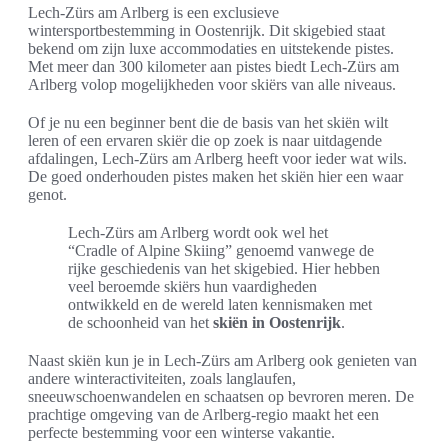
Lech-Zürs am Arlberg is een exclusieve
wintersportbestemming in Oostenrijk. Dit skigebied staat
bekend om zijn luxe accommodaties en uitstekende pistes.
Met meer dan 300 kilometer aan pistes biedt Lech-Zürs am
Arlberg volop mogelijkheden voor skiërs van alle niveaus.
Of je nu een beginner bent die de basis van het skiën wilt
leren of een ervaren skiër die op zoek is naar uitdagende
afdalingen, Lech-Zürs am Arlberg heeft voor ieder wat wils.
De goed onderhouden pistes maken het skiën hier een waar
genot.
Lech-Zürs am Arlberg wordt ook wel het
“Cradle of Alpine Skiing” genoemd vanwege de
rijke geschiedenis van het skigebied. Hier hebben
veel beroemde skiërs hun vaardigheden
ontwikkeld en de wereld laten kennismaken met
de schoonheid van het
skiën in Oostenrijk
.
Naast skiën kun je in Lech-Zürs am Arlberg ook genieten van
andere winteractiviteiten, zoals langlaufen,
sneeuwschoenwandelen en schaatsen op bevroren meren. De
prachtige omgeving van de Arlberg-regio maakt het een
perfecte bestemming voor een winterse vakantie.