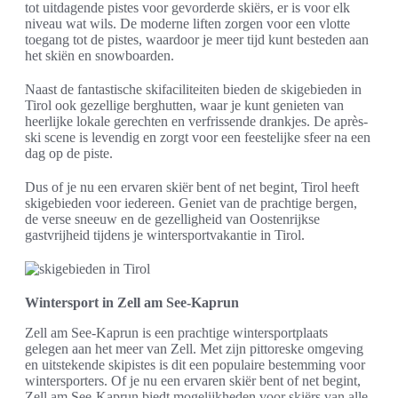
tot uitdagende pistes voor gevorderde skiërs, er is voor elk
niveau wat wils. De moderne liften zorgen voor een vlotte
toegang tot de pistes, waardoor je meer tijd kunt besteden aan
het skiën en snowboarden.
Naast de fantastische skifaciliteiten bieden de skigebieden in
Tirol ook gezellige berghutten, waar je kunt genieten van
heerlijke lokale gerechten en verfrissende drankjes. De après-
ski scene is levendig en zorgt voor een feestelijke sfeer na een
dag op de piste.
Dus of je nu een ervaren skiër bent of net begint, Tirol heeft
skigebieden voor iedereen. Geniet van de prachtige bergen,
de verse sneeuw en de gezelligheid van Oostenrijkse
gastvrijheid tijdens je wintersportvakantie in Tirol.
Wintersport in Zell am See-Kaprun
Zell am See-Kaprun is een prachtige wintersportplaats
gelegen aan het meer van Zell. Met zijn pittoreske omgeving
en uitstekende skipistes is dit een populaire bestemming voor
wintersporters. Of je nu een ervaren skiër bent of net begint,
Zell am See-Kaprun biedt mogelijkheden voor skiërs van alle