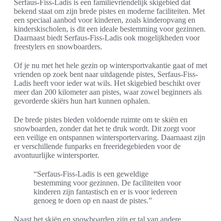
Serfaus-Fiss-Ladis is een familievriendelijk skigebied dat
bekend staat om zijn brede pistes en moderne faciliteiten. Met
een speciaal aanbod voor kinderen, zoals kinderopvang en
kinderskischolen, is dit een ideale bestemming voor gezinnen.
Daarnaast biedt Serfaus-Fiss-Ladis ook mogelijkheden voor
freestylers en snowboarders.
Of je nu met het hele gezin op wintersportvakantie gaat of met
vrienden op zoek bent naar uitdagende pistes, Serfaus-Fiss-
Ladis heeft voor ieder wat wils. Het skigebied beschikt over
meer dan 200 kilometer aan pistes, waar zowel beginners als
gevorderde skiërs hun hart kunnen ophalen.
De brede pistes bieden voldoende ruimte om te skiën en
snowboarden, zonder dat het te druk wordt. Dit zorgt voor
een veilige en ontspannen wintersportervaring. Daarnaast zijn
er verschillende funparks en freeridegebieden voor de
avontuurlijke wintersporter.
“Serfaus-Fiss-Ladis is een geweldige
bestemming voor gezinnen. De faciliteiten voor
kinderen zijn fantastisch en er is voor iedereen
genoeg te doen op en naast de pistes.”
Naast het skiën en snowboarden zijn er tal van andere