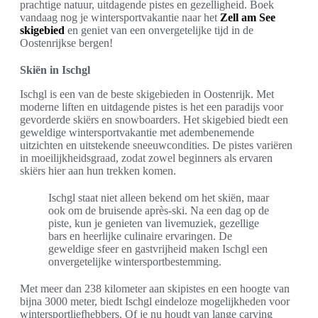
prachtige natuur, uitdagende pistes en gezelligheid. Boek
vandaag nog je wintersportvakantie naar het
Zell am See
skigebied
en geniet van een onvergetelijke tijd in de
Oostenrijkse bergen!
Skiën in Ischgl
Ischgl is een van de beste skigebieden in Oostenrijk. Met
moderne liften en uitdagende pistes is het een paradijs voor
gevorderde skiërs en snowboarders. Het skigebied biedt een
geweldige wintersportvakantie met adembenemende
uitzichten en uitstekende sneeuwcondities. De pistes variëren
in moeilijkheidsgraad, zodat zowel beginners als ervaren
skiërs hier aan hun trekken komen.
Ischgl staat niet alleen bekend om het skiën, maar
ook om de bruisende après-ski. Na een dag op de
piste, kun je genieten van livemuziek, gezellige
bars en heerlijke culinaire ervaringen. De
geweldige sfeer en gastvrijheid maken Ischgl een
onvergetelijke wintersportbestemming.
Met meer dan 238 kilometer aan skipistes en een hoogte van
bijna 3000 meter, biedt Ischgl eindeloze mogelijkheden voor
wintersportliefhebbers. Of je nu houdt van lange carving