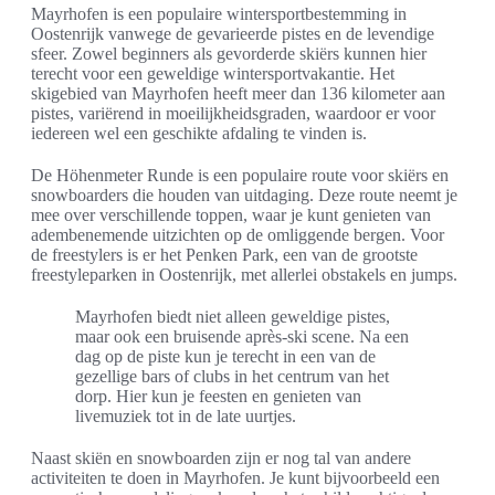
Mayrhofen is een populaire wintersportbestemming in
Oostenrijk vanwege de gevarieerde pistes en de levendige
sfeer. Zowel beginners als gevorderde skiërs kunnen hier
terecht voor een geweldige wintersportvakantie. Het
skigebied van Mayrhofen heeft meer dan 136 kilometer aan
pistes, variërend in moeilijkheidsgraden, waardoor er voor
iedereen wel een geschikte afdaling te vinden is.
De Höhenmeter Runde is een populaire route voor skiërs en
snowboarders die houden van uitdaging. Deze route neemt je
mee over verschillende toppen, waar je kunt genieten van
adembenemende uitzichten op de omliggende bergen. Voor
de freestylers is er het Penken Park, een van de grootste
freestyleparken in Oostenrijk, met allerlei obstakels en jumps.
Mayrhofen biedt niet alleen geweldige pistes,
maar ook een bruisende après-ski scene. Na een
dag op de piste kun je terecht in een van de
gezellige bars of clubs in het centrum van het
dorp. Hier kun je feesten en genieten van
livemuziek tot in de late uurtjes.
Naast skiën en snowboarden zijn er nog tal van andere
activiteiten te doen in Mayrhofen. Je kunt bijvoorbeeld een