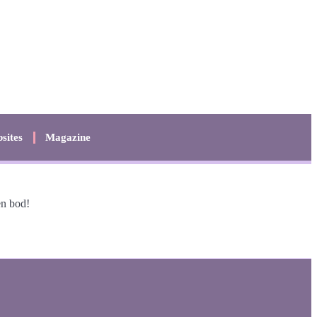
sites
Magazine
en bod!