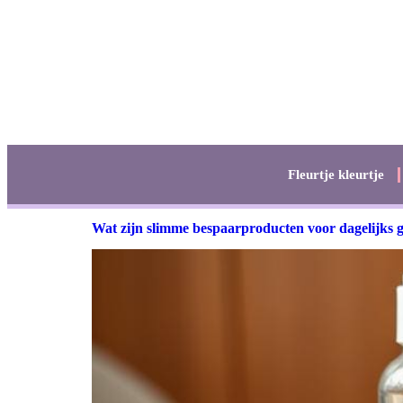
Fleurtje kleurtje
Wat zijn slimme bespaarproducten voor dagelijks 