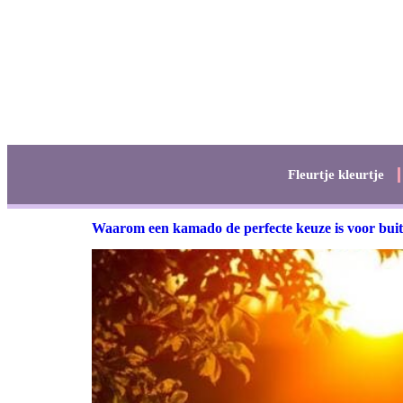
Fleurtje kleurtje
Waarom een kamado de perfecte keuze is voor bui