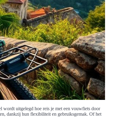
el wordt uitgelegd hoe reis je met een vouwfiets door
n, dankzij hun flexibiliteit en gebruiksgemak. Of het