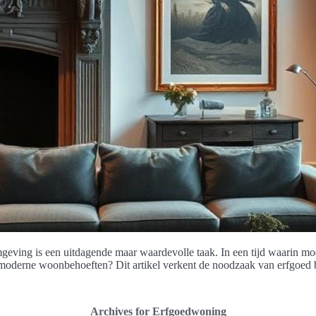
ving is een uitdagende maar waardevolle taak. In een tijd waarin mode
 moderne woonbehoeften? Dit artikel verkent de noodzaak van erfgoed b
Archives for Erfgoedwoning