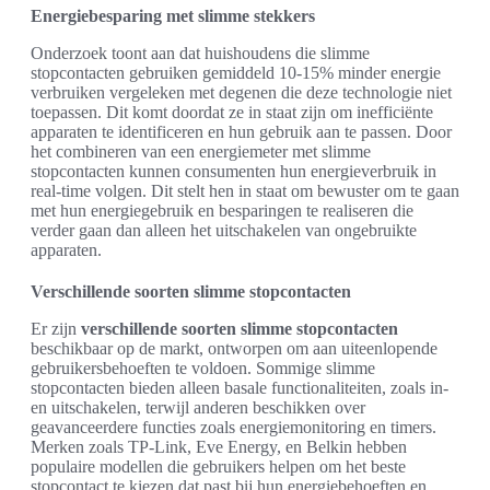
Energiebesparing met slimme stekkers
Onderzoek toont aan dat huishoudens die slimme
stopcontacten gebruiken gemiddeld 10-15% minder energie
verbruiken vergeleken met degenen die deze technologie niet
toepassen. Dit komt doordat ze in staat zijn om inefficiënte
apparaten te identificeren en hun gebruik aan te passen. Door
het combineren van een energiemeter met slimme
stopcontacten kunnen consumenten hun energieverbruik in
real-time volgen. Dit stelt hen in staat om bewuster om te gaan
met hun energiegebruik en besparingen te realiseren die
verder gaan dan alleen het uitschakelen van ongebruikte
apparaten.
Verschillende soorten slimme stopcontacten
Er zijn
verschillende soorten slimme stopcontacten
beschikbaar op de markt, ontworpen om aan uiteenlopende
gebruikersbehoeften te voldoen. Sommige slimme
stopcontacten bieden alleen basale functionaliteiten, zoals in-
en uitschakelen, terwijl anderen beschikken over
geavanceerdere functies zoals energiemonitoring en timers.
Merken zoals TP-Link, Eve Energy, en Belkin hebben
populaire modellen die gebruikers helpen om het beste
stopcontact te kiezen dat past bij hun energiebehoeften en