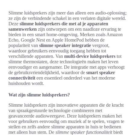
Slimme luidsprekers zijn meer dan alleen een audio-oplossing;
ze zijn de verbindende schakel in een verlaten digitale wereld.
Deze
slimme luidsprekers die met al je apparaten
samenwerken
zijn ontworpen om een naadloze ervaring te
bieden in een smart home-omgeving. Merken zoals Amazon
Echo, Google Nest en Apple HomePod hebben de
populariteit van
slimme speaker integratie
vergroot,
waardoor gebruikers eenvoudig toegang hebben tot
verschillende apparaten. Van
multi-device luidsprekers
tot
slimme thermostaten, deze technologieën maken het leven
eenvoudiger en aangenamer. De integratie met apps verhoogt
de gebruiksvriendelijkheid, waardoor de
smart speaker
connectiviteit
een essentieel onderdeel van het moderne
huishouden wordt.
Wat zijn slimme luidsprekers?
Slimme luidsprekers zijn innovatieve apparaten die de kracht
van spraakgestuurde technologie combineren met
geavanceerde audioweergave. Deze luidsprekers maken het
voor gebruikers eenvoudig om muziek af te spelen, vragen te
stellen en zelfs andere slimme apparaten in huis te bedienen
met alleen hun stem. De
slimme speaker functionaliteit
biedt