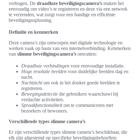
verhogen. De
draadloze beveiligingscamera’s
maken het
eenvoudig om video’s te registreren en deze via een netwerk
te verzenden, wat zorgt voor een handige en efficiënte
beveiligingsoplossing.
Definitie en kenmerken
Deze camera’s zijn ontworpen met digitale technologie en
werken vaak op basis van een internetverbinding. Kenmerken
van
slimme beveiligingscamera’s
omvatten:
Draadloze verbindingen
voor eenvoudige installatie.
Hoge resolutie beelden
voor duidelijke beelden dag en
nacht.
Nachtzicht
om ook in het donker goede beelden te
registreren.
Bewegingsdetectie
die gebruikers waarschuwt bij
verdachte activiteiten.
Spraakfunctionaliteit
om te communiceren met
bezoekers of bewoners.
Verschillende types slimme camera’s
Er zijn verschillende types slimme camera’s beschikbaar, die
elk zijn afgestemd op specifieke beveiligingsbehoeften: