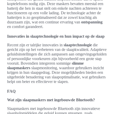
koptelefoons nodig zijn. Deze maskers bevatten meestal een
batterij die hen in staat stelt om enkele nachten achtereen te
functioneren op een volle lading. De technologie achter de
batterijen is zo geoptimaliseerd dat ze zowel krachtig als
duurzaam zijn, wat een continue ervaring van
ontspanning
en comfort garandeert.
Innovaties in slaaptechnologie en hun impact op de slaap
Recent zijn er talrijke innovaties in
slaaptechnologie
die
gericht zijn op het verbeteren van de slaapkwaliteit. Adaptieve
geluidsinstellingen die zich aanpassen aan omgevingsgeluiden
of persoonlijke voorkeuren zijn bijvoorbeeld een grote stap
vooruit. Bovendien integreren sommige
slimme
slaapmaskers
slaapmonitoring, waardoor gebruikers inzicht
krijgen in hun slaapgedrag. Deze mogelijkheden bieden een
uitgebreide benadering van slaapoptimalisatie, wat gebruikers
helpt om beter en effectiever te slapen.
FAQ
Wat zijn slaapmaskers met ingebouwde Bluetooth?
Slaapmaskers met ingebouwde Bluetooth zijn innovatieve
slaaphulpmiddelen die geluid kunnen streamen, zoals