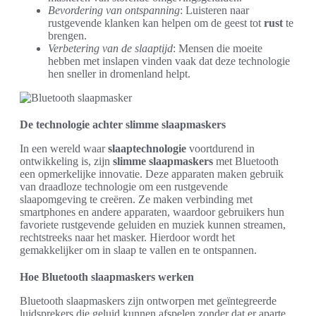
Bevordering van ontspanning
: Luisteren naar
rustgevende klanken kan helpen om de geest tot
rust
te
brengen.
Verbetering van de slaaptijd
: Mensen die moeite
hebben met inslapen vinden vaak dat deze technologie
hen sneller in dromenland helpt.
De technologie achter slimme slaapmaskers
In een wereld waar
slaaptechnologie
voortdurend in
ontwikkeling is, zijn
slimme slaapmaskers
met Bluetooth
een opmerkelijke innovatie. Deze apparaten maken gebruik
van draadloze technologie om een rustgevende
slaapomgeving te creëren. Ze maken verbinding met
smartphones en andere apparaten, waardoor gebruikers hun
favoriete rustgevende geluiden en muziek kunnen streamen,
rechtstreeks naar het masker. Hierdoor wordt het
gemakkelijker om in slaap te vallen en te ontspannen.
Hoe Bluetooth slaapmaskers werken
Bluetooth slaapmaskers zijn ontworpen met geïntegreerde
luidsprekers die geluid kunnen afspelen zonder dat er aparte