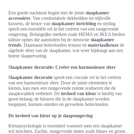
Een goede nachtrust begint met de juiste
slaapkamer
accessoires
. Van comfortabele dekbedden tot stijlvolle
kussens, de keuze van
slaapkamer inrichting
en styling
speelt een essentiële rol in het creëren van een rustgevende
omgeving. Belangrijke merken zoals HEMA en IKEA bieden
talloze opties die aansluiten bij de nieuwste
slaapkamer
trends
. Daarnaast beïnvloeden textuur en
materiaalkeuze
de
algehele sfeer van de slaapkamer, wat weer bijdraagt aan een
betere slaapervaring.
Slaapkamer decoratie: Creëer een harmonieuze sfeer
Slaapkamer decoratie
speelt een cruciale rol in het creëren
van een harmonieuze sfeer. Door de juiste elementen te
kiezen, kan men een rustgevende ruimte realiseren die de
slaapkwaliteit verbetert. De
invloed van kleur
is hierbij van
groot belang; de kleuren die in de slaapkamer worden
toegepast, kunnen emoties en gevoelens beïnvloeden.
De invloed van kleur op je slaapomgeving
Kleurpsychologie is essentieel wanneer men een slaapkamer
wil inrichten. Zachte, rustgevende tinten zoals blauw en groen