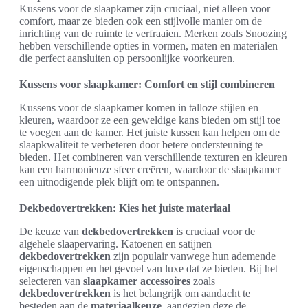
Kussens voor de slaapkamer zijn cruciaal, niet alleen voor
comfort, maar ze bieden ook een stijlvolle manier om de
inrichting van de ruimte te verfraaien. Merken zoals Snoozing
hebben verschillende opties in vormen, maten en materialen
die perfect aansluiten op persoonlijke voorkeuren.
Kussens voor slaapkamer: Comfort en stijl combineren
Kussens voor de slaapkamer komen in talloze stijlen en
kleuren, waardoor ze een geweldige kans bieden om stijl toe
te voegen aan de kamer. Het juiste kussen kan helpen om de
slaapkwaliteit te verbeteren door betere ondersteuning te
bieden. Het combineren van verschillende texturen en kleuren
kan een harmonieuze sfeer creëren, waardoor de slaapkamer
een uitnodigende plek blijft om te ontspannen.
Dekbedovertrekken: Kies het juiste materiaal
De keuze van
dekbedovertrekken
is cruciaal voor de
algehele slaapervaring. Katoenen en satijnen
dekbedovertrekken
zijn populair vanwege hun ademende
eigenschappen en het gevoel van luxe dat ze bieden. Bij het
selecteren van
slaapkamer accessoires
zoals
dekbedovertrekken
is het belangrijk om aandacht te
besteden aan de
materiaalkeuze
, aangezien deze de