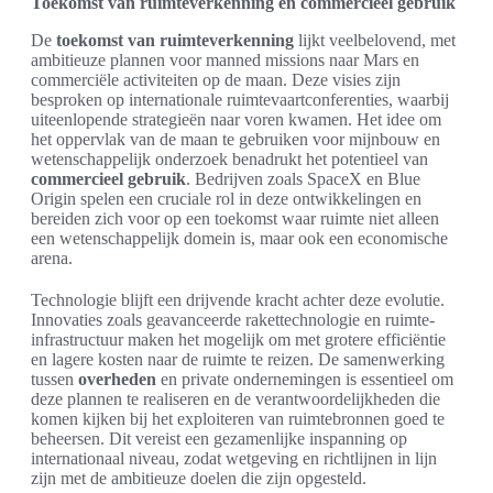
Toekomst van ruimteverkenning en commercieel gebruik
De
toekomst van ruimteverkenning
lijkt veelbelovend, met
ambitieuze plannen voor manned missions naar Mars en
commerciële activiteiten op de maan. Deze visies zijn
besproken op internationale ruimtevaartconferenties, waarbij
uiteenlopende strategieën naar voren kwamen. Het idee om
het oppervlak van de maan te gebruiken voor mijnbouw en
wetenschappelijk onderzoek benadrukt het potentieel van
commercieel gebruik
. Bedrijven zoals SpaceX en Blue
Origin spelen een cruciale rol in deze ontwikkelingen en
bereiden zich voor op een toekomst waar ruimte niet alleen
een wetenschappelijk domein is, maar ook een economische
arena.
Technologie blijft een drijvende kracht achter deze evolutie.
Innovaties zoals geavanceerde rakettechnologie en ruimte-
infrastructuur maken het mogelijk om met grotere efficiëntie
en lagere kosten naar de ruimte te reizen. De samenwerking
tussen
overheden
en private ondernemingen is essentieel om
deze plannen te realiseren en de verantwoordelijkheden die
komen kijken bij het exploiteren van ruimtebronnen goed te
beheersen. Dit vereist een gezamenlijke inspanning op
internationaal niveau, zodat wetgeving en richtlijnen in lijn
zijn met de ambitieuze doelen die zijn opgesteld.