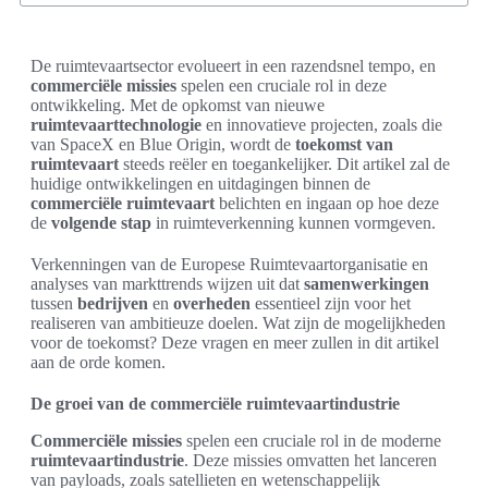
De ruimtevaartsector evolueert in een razendsnel tempo, en
commerciële missies
spelen een cruciale rol in deze
ontwikkeling. Met de opkomst van nieuwe
ruimtevaarttechnologie
en innovatieve projecten, zoals die
van SpaceX en Blue Origin, wordt de
toekomst van
ruimtevaart
steeds reëler en toegankelijker. Dit artikel zal de
huidige ontwikkelingen en uitdagingen binnen de
commerciële ruimtevaart
belichten en ingaan op hoe deze
de
volgende stap
in ruimteverkenning kunnen vormgeven.
Verkenningen van de Europese Ruimtevaartorganisatie en
analyses van markttrends wijzen uit dat
samenwerkingen
tussen
bedrijven
en
overheden
essentieel zijn voor het
realiseren van ambitieuze doelen. Wat zijn de mogelijkheden
voor de toekomst? Deze vragen en meer zullen in dit artikel
aan de orde komen.
De groei van de commerciële ruimtevaartindustrie
Commerciële missies
spelen een cruciale rol in de moderne
ruimtevaartindustrie
. Deze missies omvatten het lanceren
van payloads, zoals satellieten en wetenschappelijk