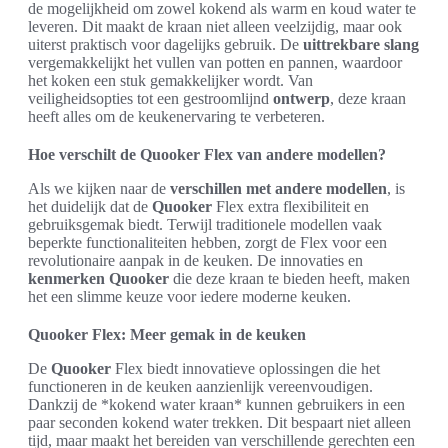
de mogelijkheid om zowel kokend als warm en koud water te
leveren. Dit maakt de kraan niet alleen veelzijdig, maar ook
uiterst praktisch voor dagelijks gebruik. De
uittrekbare slang
vergemakkelijkt het vullen van potten en pannen, waardoor
het koken een stuk gemakkelijker wordt. Van
veiligheidsopties tot een gestroomlijnd
ontwerp
, deze kraan
heeft alles om de keukenervaring te verbeteren.
Hoe verschilt de Quooker Flex van andere modellen?
Als we kijken naar de
verschillen met andere modellen
, is
het duidelijk dat de
Quooker
Flex extra flexibiliteit en
gebruiksgemak biedt. Terwijl traditionele modellen vaak
beperkte functionaliteiten hebben, zorgt de Flex voor een
revolutionaire aanpak in de keuken. De innovaties en
kenmerken Quooker
die deze kraan te bieden heeft, maken
het een slimme keuze voor iedere moderne keuken.
Quooker Flex: Meer gemak in de keuken
De
Quooker
Flex biedt innovatieve oplossingen die het
functioneren in de keuken aanzienlijk vereenvoudigen.
Dankzij de *kokend water kraan* kunnen gebruikers in een
paar seconden kokend water trekken. Dit bespaart niet alleen
tijd, maar maakt het bereiden van verschillende gerechten een