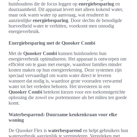
huishoudens die de focus leggen op
energiebesparing
en
duurzaamheid. Dit apparaat levert niet alleen kokend water,
maar ook warm water op aanvraag, wat resulteert in
aanzienlijke
energiebesparing
. Door slechts de benodigde
hoeveelheid water te verhitten, voorkomt men onnodig
energieverbruik.
Energiebesparing met de Quooker Combi
Met de
Quooker Combi
kunnen huishoudens hun
energieverbruik optimaliseren. Het apparaat is ontworpen om
efficiënt om te gaan met energie, waardoor families minder
kosten maken op hun energierekening. Deze systemen zijn
speciaal vervaardigd om warm water direct te leveren
wanneer dat nodig is, waardoor grote voorraden verwarmd
water tot het verleden behoren. Het investeren in een
Quooker Combi
betekent kiezen voor een toekomstgerichte
oplossing die zowel uw portemonnee als het milieu ten goede
komt.
Waterbesparend: Duurzame keukenkraan voor elke
woning
De Quooker Flex is
waterbesparend
en helpt gebruikers hun
waterverbruik aanzienlijk te verminderen. Vergeleken met