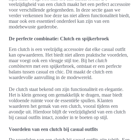
veelzijdigheid van een clutch maakt het een perfect accessoire
voor verschillende gelegenheden. In deze sectie gaan we
verder verkennen hoe deze tas niet alleen functionaliteit biedt,
maar ook een essentieel onderdeel kan zijn van een
modebewuste garderobe.
De perfecte combinatie: Clutch en spijkerbroek
Een clutch is een veelzijdig accessoire dat elke casual outfit
kan opwaarderen. Het biedt niet alleen praktische voordelen,
maar voegt ook een vleugje stijl toe. Bij het
clutch
combineren
met een spijkerbroek, ontstaat er een perfecte
balans tussen casual en chic. Dit maakt de clutch een
waardevolle aanvulling in de modewereld.
De clutch staat bekend om zijn functionaliteit en elegantie.
Het is klein genoeg om gemakkelijk te dragen, maar biedt
voldoende ruimte voor de essentiële spullen. Klanten
waarderen het gemak van een clutch, vooral tijdens een
avondje uit. Hierdoor blijft de veelzijdigheid van een clutch
bij casual outfits intact, zonder in te boeten op stijl.
Voordelen van een clutch bij casual outfits
De voordelen van een clutch bij casual outfits zijn talrijk. Een