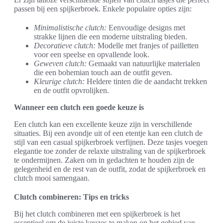
passen bij een spijkerbroek. Enkele populaire opties zijn:
Minimalistische clutch:
Eenvoudige designs met
strakke lijnen die een moderne uitstraling bieden.
Decoratieve clutch:
Modelle met franjes of pailletten
voor een speelse en opvallende look.
Geweven clutch:
Gemaakt van natuurlijke materialen
die een bohemian touch aan de outfit geven.
Kleurige clutch:
Heldere tinten die de aandacht trekken
en de outfit opvrolijken.
Wanneer een clutch een goede keuze is
Een clutch kan een excellente keuze zijn in verschillende
situaties. Bij een avondje uit of een etentje kan een clutch de
stijl van een casual spijkerbroek verfijnen. Deze tasjes voegen
elegantie toe zonder de relaxte uitstraling van de spijkerbroek
te ondermijnen. Zaken om in gedachten te houden zijn de
gelegenheid en de rest van de outfit, zodat de spijkerbroek en
clutch mooi samengaan.
Clutch combineren: Tips en tricks
Bij het clutch combineren met een spijkerbroek is het
essentieel om de juiste keuzes te maken op het gebied van