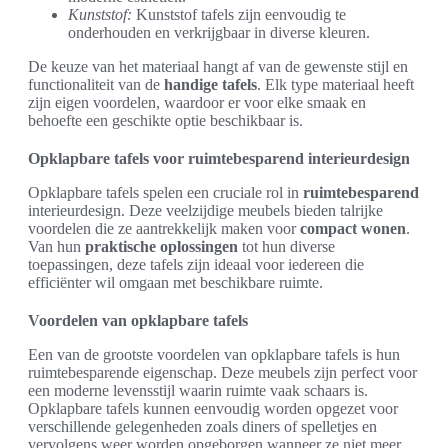
Kunststof:
Kunststof tafels zijn eenvoudig te
onderhouden en verkrijgbaar in diverse kleuren.
De keuze van het materiaal hangt af van de gewenste stijl en
functionaliteit van de
handige tafels
. Elk type materiaal heeft
zijn eigen voordelen, waardoor er voor elke smaak en
behoefte een geschikte optie beschikbaar is.
Opklapbare tafels voor ruimtebesparend interieurdesign
Opklapbare tafels spelen een cruciale rol in
ruimtebesparend
interieurdesign. Deze veelzijdige meubels bieden talrijke
voordelen die ze aantrekkelijk maken voor
compact wonen
.
Van hun
praktische oplossingen
tot hun diverse
toepassingen, deze tafels zijn ideaal voor iedereen die
efficiënter wil omgaan met beschikbare ruimte.
Voordelen van opklapbare tafels
Een van de grootste voordelen van opklapbare tafels is hun
ruimtebesparende eigenschap. Deze meubels zijn perfect voor
een moderne levensstijl waarin ruimte vaak schaars is.
Opklapbare tafels kunnen eenvoudig worden opgezet voor
verschillende gelegenheden zoals diners of spelletjes en
vervolgens weer worden opgeborgen wanneer ze niet meer