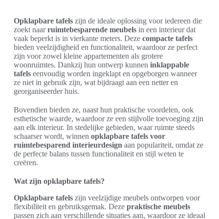
Opklapbare tafels
zijn de ideale oplossing voor iedereen die
zoekt naar
ruimtebesparende meubels
in een interieur dat
vaak beperkt is in vierkante meters. Deze
compacte tafels
bieden veelzijdigheid en functionaliteit, waardoor ze perfect
zijn voor zowel kleine appartementen als grotere
woonruimtes. Dankzij hun ontwerp kunnen
inklappable
tafels
eenvoudig worden ingeklapt en opgeborgen wanneer
ze niet in gebruik zijn, wat bijdraagt aan een netter en
georganiseerder huis.
Bovendien bieden ze, naast hun praktische voordelen, ook
esthetische waarde, waardoor ze een stijlvolle toevoeging zijn
aan elk interieur. In stedelijke gebieden, waar ruimte steeds
schaarser wordt, winnen
opklapbare tafels voor
ruimtebesparend interieurdesign
aan populariteit, omdat ze
de perfecte balans tussen functionaliteit en stijl weten te
creëren.
Wat zijn opklapbare tafels?
Opklapbare tafels
zijn veelzijdige meubels ontworpen voor
flexibiliteit en gebruiksgemak. Deze
praktische meubels
passen zich aan verschillende situaties aan, waardoor ze ideaal