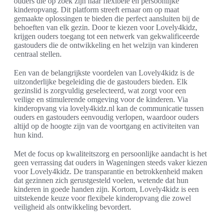
ouders die op zoek zijn naar flexibele en persoonlijke
kinderopvang. Dit platform streeft ernaar om op maat
gemaakte oplossingen te bieden die perfect aansluiten bij de
behoeften van elk gezin. Door te kiezen voor Lovely4kidz,
krijgen ouders toegang tot een netwerk van gekwalificeerde
gastouders die de ontwikkeling en het welzijn van kinderen
centraal stellen.
Een van de belangrijkste voordelen van Lovely4kidz is de
uitzonderlijke begeleiding die de gastouders bieden. Elk
gezinslid is zorgvuldig geselecteerd, wat zorgt voor een
veilige en stimulerende omgeving voor de kinderen. Via
kinderopvang via lovely4kidz.nl kan de communicatie tussen
ouders en gastouders eenvoudig verlopen, waardoor ouders
altijd op de hoogte zijn van de voortgang en activiteiten van
hun kind.
Met de focus op kwaliteitszorg en persoonlijke aandacht is het
geen verrassing dat ouders in Wageningen steeds vaker kiezen
voor Lovely4kidz. De transparantie en betrokkenheid maken
dat gezinnen zich gerustgesteld voelen, wetende dat hun
kinderen in goede handen zijn. Kortom, Lovely4kidz is een
uitstekende keuze voor flexibele kinderopvang die zowel
veiligheid als ontwikkeling bevordert.