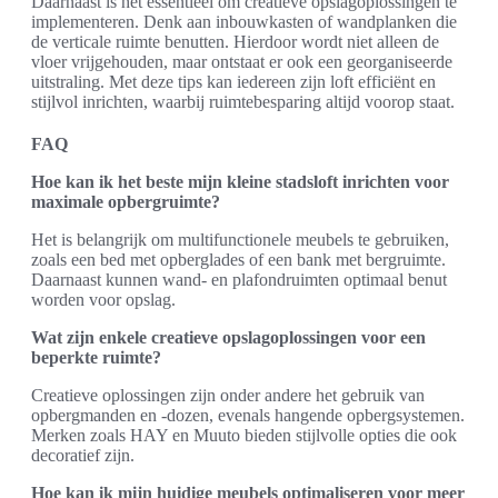
Daarnaast is het essentieel om creatieve opslagoplossingen te
implementeren. Denk aan inbouwkasten of wandplanken die
de verticale ruimte benutten. Hierdoor wordt niet alleen de
vloer vrijgehouden, maar ontstaat er ook een georganiseerde
uitstraling. Met deze tips kan iedereen zijn loft efficiënt en
stijlvol inrichten, waarbij ruimtebesparing altijd voorop staat.
FAQ
Hoe kan ik het beste mijn kleine stadsloft inrichten voor
maximale opbergruimte?
Het is belangrijk om multifunctionele meubels te gebruiken,
zoals een bed met opberglades of een bank met bergruimte.
Daarnaast kunnen wand- en plafondruimten optimaal benut
worden voor opslag.
Wat zijn enkele creatieve opslagoplossingen voor een
beperkte ruimte?
Creatieve oplossingen zijn onder andere het gebruik van
opbergmanden en -dozen, evenals hangende opbergsystemen.
Merken zoals HAY en Muuto bieden stijlvolle opties die ook
decoratief zijn.
Hoe kan ik mijn huidige meubels optimaliseren voor meer