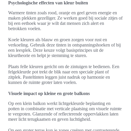
Psychologische effecten van kleur buiten
Warmere tinten zoals rood, oranje en geel geven energie en
maken plekken gezelliger. Ze werken goed bij sociale zitjes of
bij een eethoek waar je wilt dat mensen zich alert en
betrokken voelen.
Koele kleuren als blauw en groen zorgen voor rust en
verkoeling. Gebruik deze tinten in ontspanningshoeken of bij
een leesplek. Deze keuze volgt basisprincipes uit de
kleurtheorie en helpt je stemming te sturen.
Plaats felle kleuren gericht om de zintuigen te bedienen. Een
felgekleurde pot trekt de blik naar een speciale plant of
zitplek. Pasteltinten leggen juist nadruk op harmonie en
kunnen de ruimte groter laten voelen.
Visuele impact op kleine en grote balkons
Op een klein balkon werkt lichtgekleurde beplanting en
potten in combinatie met verticale plaatsing om visuele ruimte
te vergroten. Glanzende of reflecterende oppervlakken laten
meer licht terugkaatsen en geven luchtigheid.
Op een groter terras kun je zones creëren met contrasterende