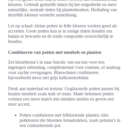
kleuren. Gebruik gedurfde tinten bij het eetgedeelte en meer
natuurlijke, neutrale tinten bij plantenhoeken. Herhaling van
dezelfde kleuren versterkt samenhang.
Let op schaal: kleine potten in felle kleuren werken goed als
accenten. Grote potten kun je in rustige tinten houden om
balans te bewaren en de totale compositie overzichtelijk te
houden.
Combineren van potten met meubels en planten
Zet kleurthema’s in naar functie: ton-sur-ton voor een
ingetogen uitstraling, complementair voor contrast, of analoog
voor zachte overgangen. Blauwtinten combineren
bijvoorbeeld mooi met grijs balkonmeubilair.
Denk aan materiaal en textuur. Geglazuurde potten passen bij
houten meubels zoals teak of rotan. Matte betonnen potten
vormen een mooi match met metalen stoelen en geven een
stoer accent.
Potten combineren met felbloeiende planten: kies
potkleuren die bloemen benadrukken, zoals petunia’s in
een contrasterende pot.