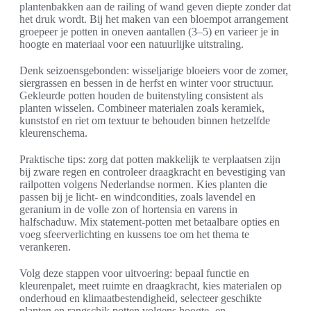
plantenbakken aan de railing of wand geven diepte zonder dat
het druk wordt. Bij het maken van een bloempot arrangement
groepeer je potten in oneven aantallen (3–5) en varieer je in
hoogte en materiaal voor een natuurlijke uitstraling.
Denk seizoensgebonden: wisseljarige bloeiers voor de zomer,
siergrassen en bessen in de herfst en winter voor structuur.
Gekleurde potten houden de buitenstyling consistent als
planten wisselen. Combineer materialen zoals keramiek,
kunststof en riet om textuur te behouden binnen hetzelfde
kleurenschema.
Praktische tips: zorg dat potten makkelijk te verplaatsen zijn
bij zware regen en controleer draagkracht en bevestiging van
railpotten volgens Nederlandse normen. Kies planten die
passen bij je licht- en windcondities, zoals lavendel en
geranium in de volle zon of hortensia en varens in
halfschaduw. Mix statement-potten met betaalbare opties en
voeg sfeerverlichting en kussens toe om het thema te
verankeren.
Volg deze stappen voor uitvoering: bepaal functie en
kleurenpalet, meet ruimte en draagkracht, kies materialen op
onderhoud en klimaatbestendigheid, selecteer geschikte
planten en rangschik potten volgens hoogte- en