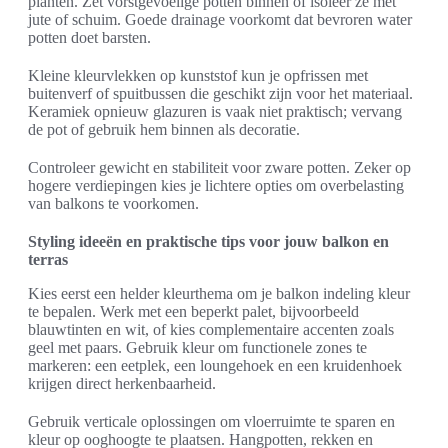
planten. Zet vorstgevoelige potten binnen of isoleer ze met
jute of schuim. Goede drainage voorkomt dat bevroren water
potten doet barsten.
Kleine kleurvlekken op kunststof kun je opfrissen met
buitenverf of spuitbussen die geschikt zijn voor het materiaal.
Keramiek opnieuw glazuren is vaak niet praktisch; vervang
de pot of gebruik hem binnen als decoratie.
Controleer gewicht en stabiliteit voor zware potten. Zeker op
hogere verdiepingen kies je lichtere opties om overbelasting
van balkons te voorkomen.
Styling ideeën en praktische tips voor jouw balkon en
terras
Kies eerst een helder kleurthema om je balkon indeling kleur
te bepalen. Werk met een beperkt palet, bijvoorbeeld
blauwtinten en wit, of kies complementaire accenten zoals
geel met paars. Gebruik kleur om functionele zones te
markeren: een eetplek, een loungehoek en een kruidenhoek
krijgen direct herkenbaarheid.
Gebruik verticale oplossingen om vloerruimte te sparen en
kleur op ooghoogte te plaatsen. Hangpotten, rekken en