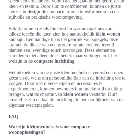
speelt een cruciale rol, vooral als het gaat om het gebruik van
kleur en textuur. Door slim te combineren, kunnen de juiste
keuzes in
design
de compacte ruimte transformeren in een
stijlvolle en praktische woonomgeving.
Bekijk bronnen zoals Pinterest en woonmagazines voor
talloze ideeën die laten zien hoe aantrekkelijk
klein wonen
kan zijn. Een handige tip is het gebruik van spiegels; deze
kunnen de illusie van een grotere ruimte creëren, terwijl
planten een levendige touch toevoegen. Deze elementen
stimuleren niet alleen de esthetiek maar verhogen ook het
welzijn in de
compacte inrichting
.
Het uitzoeken van de juiste kleinmeubelsets vereist een open
geest en de wens om persoonlijke flair aan de inrichting toe te
voegen. Door met diverse stijlen en accessoires te
experimenteren, kunnen bewoners hun unieke stijl tot uiting
brengen, wat de charme van
klein wonen
versterkt. Durf
creatief te zijn en laat de inrichting de persoonlijkheid van de
eigenaar weerspiegelen.
FAQ
Wat zijn kleinmeubelsets voor compacte
woonoplossingen?