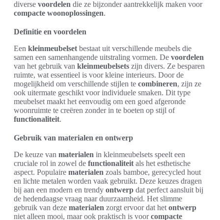
diverse
voordelen
die ze bijzonder aantrekkelijk maken voor
compacte woonoplossingen
.
Definitie en voordelen
Een
kleinmeubelset
bestaat uit verschillende meubels die
samen een samenhangende uitstraling vormen. De
voordelen
van het gebruik van
kleinmeubelsets
zijn divers. Ze besparen
ruimte, wat essentieel is voor kleine interieurs. Door de
mogelijkheid om verschillende stijlen te
combineren
, zijn ze
ook uitermate geschikt voor individuele smaken. Dit type
meubelset maakt het eenvoudig om een goed afgeronde
woonruimte te creëren zonder in te boeten op stijl of
functionaliteit
.
Gebruik van materialen en ontwerp
De keuze van
materialen
in kleinmeubelsets speelt een
cruciale rol in zowel de
functionaliteit
als het esthetische
aspect. Populaire
materialen
zoals bamboe, gerecycled hout
en lichte metalen worden vaak gebruikt. Deze keuzes dragen
bij aan een modern en trendy
ontwerp
dat perfect aansluit bij
de hedendaagse vraag naar duurzaamheid. Het slimme
gebruik van deze
materialen
zorgt ervoor dat het
ontwerp
niet alleen mooi, maar ook praktisch is voor
compacte