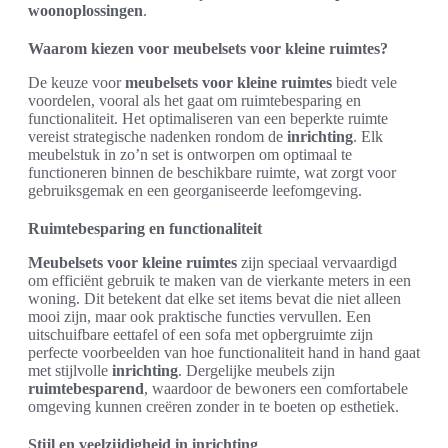
woonoplossingen
.
Waarom kiezen voor meubelsets voor kleine ruimtes?
De keuze voor
meubelsets voor kleine ruimtes
biedt vele
voordelen, vooral als het gaat om ruimtebesparing en
functionaliteit. Het optimaliseren van een beperkte ruimte
vereist strategische nadenken rondom de
inrichting
. Elk
meubelstuk in zo’n set is ontworpen om optimaal te
functioneren binnen de beschikbare ruimte, wat zorgt voor
gebruiksgemak en een georganiseerde leefomgeving.
Ruimtebesparing en functionaliteit
Meubelsets voor kleine ruimtes
zijn speciaal vervaardigd
om efficiënt gebruik te maken van de vierkante meters in een
woning. Dit betekent dat elke set items bevat die niet alleen
mooi zijn, maar ook praktische functies vervullen. Een
uitschuifbare eettafel of een sofa met opbergruimte zijn
perfecte voorbeelden van hoe functionaliteit hand in hand gaat
met stijlvolle
inrichting
. Dergelijke meubels zijn
ruimtebesparend
, waardoor de bewoners een comfortabele
omgeving kunnen creëren zonder in te boeten op esthetiek.
Stijl en veelzijdigheid in inrichting