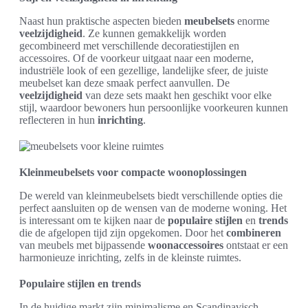
Naast hun praktische aspecten bieden
meubelsets
enorme
veelzijdigheid
. Ze kunnen gemakkelijk worden
gecombineerd met verschillende decoratiestijlen en
accessoires. Of de voorkeur uitgaat naar een moderne,
industriële look of een gezellige, landelijke sfeer, de juiste
meubelset kan deze smaak perfect aanvullen. De
veelzijdigheid
van deze sets maakt hen geschikt voor elke
stijl, waardoor bewoners hun persoonlijke voorkeuren kunnen
reflecteren in hun
inrichting
.
Kleinmeubelsets voor compacte woonoplossingen
De wereld van kleinmeubelsets biedt verschillende opties die
perfect aansluiten op de wensen van de moderne woning. Het
is interessant om te kijken naar de
populaire stijlen
en
trends
die de afgelopen tijd zijn opgekomen. Door het
combineren
van meubels met bijpassende
woonaccessoires
ontstaat er een
harmonieuze inrichting, zelfs in de kleinste ruimtes.
Populaire stijlen en trends
In de huidige markt zijn minimalisme en Scandinavisch