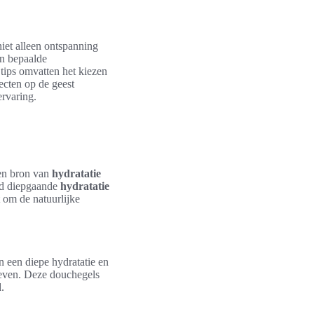
niet alleen ontspanning
n bepaalde
tips omvatten het kiezen
fecten op de geest
ervaring.
een bron van
hydratatie
uid diepgaande
hydratatie
 om de natuurlijke
n een diepe hydratatie en
treven. Deze douchegels
.