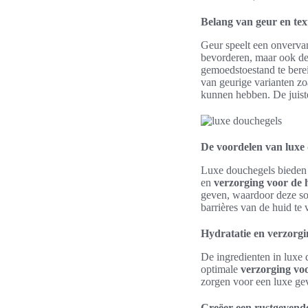
Belang van geur en te
Geur speelt een onvervan
bevorderen, maar ook de
gemoedstoestand te bere
van geurige varianten zoa
kunnen hebben. De juiste
De voordelen van luxe
Luxe douchegels bieden n
en
verzorging voor de 
geven, waardoor deze so
barrières van de huid te 
Hydratatie en verzorgi
De ingredienten in luxe d
optimale
verzorging vo
zorgen voor een luxe gevo
Creëer een rustgevend