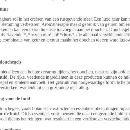
xtuur
gbare rol in het creëren van een rustgevende sfeer. Een luxe geur kan 
 stemming verbeteren. Aromatherapie maakt gebruik van geuren om ee
iken en kan een extra dimensie toevoegen aan het douchen. Douchegel 
ls *lavendel*, *rozemarijn*, of *citrus*, die allemaal verschillende ef
 combinatie van geur en textuur maakt het douchen tot een ware luxe-
 douchegels
iet alleen een heilige ervaring tijdens het douchen, maar ze zijn ook 
huid
. De rijke, voedende ingrediënten in deze producten kunnen de h
epel en stralend aanvoelt. Het gebruik van hoogwaardige formule helpt
versterken, wat leidt tot een gezondere uitstraling.
ng voor de huid
ouchegels, zoals botanische extracten en essentiële oliën, dragen bij aa
or de huid
. Dit is essentieel voor mensen die naar een gezonde huid s
el tijdens het reinigen, wat resulteert in een verfriste en verzachte huid
e ambiance