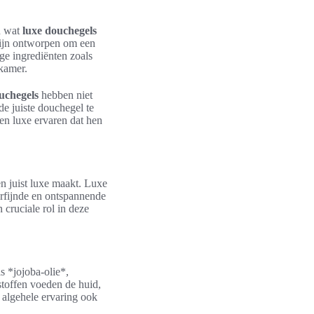
n wat
luxe douchegels
zijn ontworpen om een
ge ingrediënten zoals
dkamer.
uchegels
hebben niet
e juiste douchegel te
en luxe ervaren dat hen
n juist luxe maakt. Luxe
erfijnde en ontspannende
 cruciale rol in deze
s *jojoba-olie*,
toffen voeden de huid,
 algehele ervaring ook