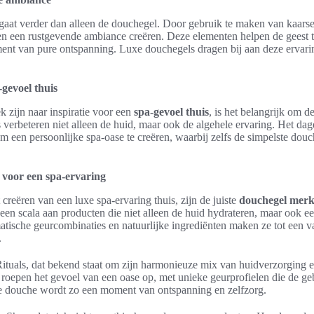
 gaat verder dan alleen de douchegel. Door gebruik te maken van kaars
 men een rustgevende ambiance creëren. Deze elementen helpen de geest
ent van pure ontspanning. Luxe douchegels dragen bij aan deze ervarin
-gevoel thuis
 zijn naar inspiratie voor een
spa-gevoel thuis
, is het belangrijk om de
verbeteren niet alleen de huid, maar ook de algehele ervaring. Het dag
 een persoonlijke spa-oase te creëren, waarbij zelfs de simpelste douc
voor een spa-ervaring
creëren van een luxe spa-ervaring thuis, zijn de juiste
douchegel mer
een scala aan producten die niet alleen de huid hydrateren, maar ook e
atische geurcombinaties en natuurlijke ingrediënten maken ze tot een 
.
Rituals, dat bekend staat om zijn harmonieuze mix van huidverzorging 
 roepen het gevoel van een oase op, met unieke geurprofielen die de 
lke douche wordt zo een moment van ontspanning en zelfzorg.