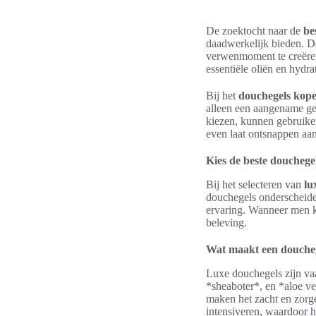
De zoektocht naar de
be
daadwerkelijk bieden. D
verwenmoment te creëren
essentiële oliën en hydr
Bij het
douchegels kop
alleen een aangename geu
kiezen, kunnen gebruiker
even laat ontsnappen aan
Kies de beste douchege
Bij het selecteren van
lu
douchegels onderscheiden
ervaring. Wanneer men k
beleving.
Wat maakt een doucheg
Luxe douchegels zijn vaa
*sheaboter*, en *aloe v
maken het zacht en zor
intensiveren, waardoor h