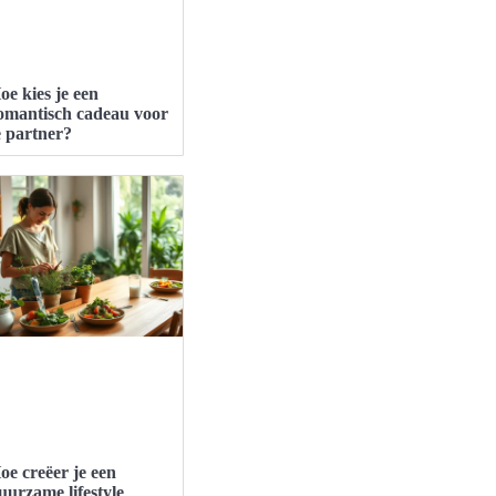
oe kies je een
omantisch cadeau voor
e partner?
oe creëer je een
uurzame lifestyle