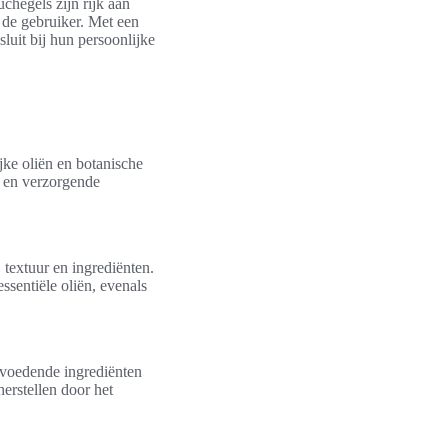
chegels zijn rijk aan
 de gebruiker. Met een
luit bij hun persoonlijke
jke oliën en botanische
e en verzorgende
 textuur en ingrediënten.
sentiële oliën, evenals
 voedende ingrediënten
erstellen door het