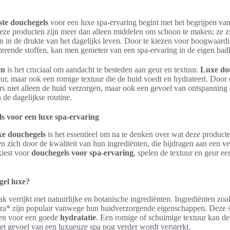
ste douchegels
voor een luxe spa-ervaring begint met het begrijpen va
eze producten zijn meer dan alleen middelen om schoon te maken; ze 
 in de drukte van het dagelijks leven. Door te kiezen voor hoogwaardi
aterende stoffen, kan men genieten van een spa-ervaring in de eigen ba
en
is het cruciaal om aandacht te besteden aan geur en textuur.
Luxe do
r, maar ook een romige textuur die de huid voedt en hydrateert. Door d
s niet alleen de huid verzorgen, maar ook een gevoel van ontspanning 
 de dagelijkse routine.
ls voor een luxe spa-ervaring
xe douchegels
is het essentieel om na te denken over wat deze producte
 zich door de kwaliteit van hun ingrediënten, die bijdragen aan een v
iest voor
douchegels voor spa-ervaring
, spelen de textuur en geur een
el luxe?
k verrijkt met natuurlijke en botanische ingrediënten. Ingrediënten zoal
era* zijn populair vanwege hun huidverzorgende eigenschappen. Deze s
gen voor een goede
hydratatie
. Een romige of schuimige textuur kan de
et gevoel van een luxueuze spa nog verder wordt versterkt.