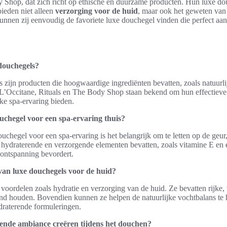
 Shop, dat zich richt op ethische en duurzame producten. Hun luxe dou
bieden niet alleen
verzorging voor de huid
, maar ook het geweten van
unnen zij eenvoudig de favoriete luxe douchegel vinden die perfect aans
 douchegels?
 zijn producten die hoogwaardige ingrediënten bevatten, zoals natuurli
 L’Occitane, Rituals en The Body Shop staan bekend om hun effectiev
jke spa-ervaring bieden.
ouchegel voor een spa-ervaring thuis?
uchegel voor een spa-ervaring is het belangrijk om te letten op de geur,
hydraterende en verzorgende elementen bevatten, zoals vitamine E en es
ontspanning bevordert.
van luxe douchegels voor de huid?
oordelen zoals hydratie en verzorging van de huid. Ze bevatten rijke,
nd houden. Bovendien kunnen ze helpen de natuurlijke vochtbalans te h
draterende formuleringen.
vende ambiance creëren tijdens het douchen?