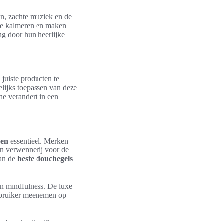
en, zachte muziek en de
 te kalmeren en maken
g door hun heerlijke
 juiste producten te
elijks toepassen van deze
he verandert in een
ken
essentieel. Merken
en verwennerij voor de
van de
beste douchegels
en mindfulness. De luxe
gebruiker meenemen op