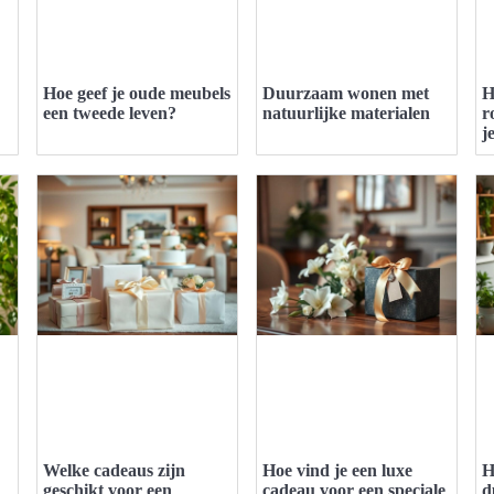
Hoe geef je oude meubels
Duurzaam wonen met
H
een tweede leven?
natuurlijke materialen
r
j
Welke cadeaus zijn
Hoe vind je een luxe
H
geschikt voor een
cadeau voor een speciale
d