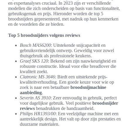
en expertanalyses cruciaal. In 2023 zijn er verschillende
modellen die zich onderscheiden op basis van functionaliteit,
gebruiksgemak en prijs. Hieronder worden de top 5
broodsnijders gepresenteerd, met nadruk op hun kenmerken
en de voordelen die ze bieden.
Top 5 broodsnijders volgens reviews
Bosch MAS6200
: Uitstekende snijcapaciteit en
gebruiksvriendelijk ontwerp. Geweldig voor zowel
thuisgebruik als professionele keukens.
Graef SKS 120
: Bekend om zijn nauwkeurigheid en
robuuste constructie. Ideaal voor elke breadlover die
kwaliteit zoekt.
Clatronic MS 3646
: Biedt een uitstekende prijs-
kwaliteitverhouding. Een goede keuze voor wie op
zoek is naar een betaalbare
broodsnijmachine
aanbieding
.
Severin AS 3910
: Zeer eenvoudig in gebruik, perfect
voor dagelijkse gebruik. Veel positieve
broodsnijder
reviews
benadrukken de handzaamheid.
Philips HR1393/00
: Een veelzijdige machine met een
aantrekkelijk design. Het valt op door zijn prestaties en
duurzame materialen.