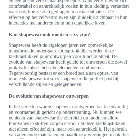
en een positievere lichaamsperceptie. Wanneer vrouwen zich
comfortabel en aantrekkelijk voelen in hun kleding, verandert
vaak ook hoe ze zich gedragen in sociale situaties. De
effecten op het zelfvertrouwen zijn duidelijk zichtbaar in hun
interacties met anderen en in hun dagelijkse leven.
Kan shapewear ook mooi en sexy zijn?
Shapewear heeft de afgelopen jaren een opmerkelijke
transformatie ondergaan. Oorspronkelijk werden deze
kledingstukken puur ontworpen voor functionaliteit. De
evolutie van shapewear heeft geleid tot ontwerpen die zowel
praktische als esthetische elementen combineren.
Tegenwoordig bestaat er een breed scala aan opties, van
mooie shapewear tot sexy shapewear die perfect past bij
verschillende stijlen en gelegenheden.
De evolutie van shapewear ontwerpen
In het verleden waren shapewear-ontwerpen vaak eenvoudig
en voornamelijk gericht op ondersteuning. Nu kunnen we
genieten van shapewear die zich richt op mode en allure.
Innovaties in stoffen zorgen ervoor dat deze kledingstukken
niet alleen effectief zijn, maar ook aantrekkelijk. Het gebruik
van ademende materialen en naadloze afwerkingen maakt het