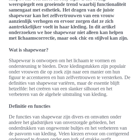
weerspiegelt een groeiende trend waarbij functionaliteit
samengaat met esthetiek. Het dragen van de juiste
shapewear kan het zelfvertrouwen van een vrouw
aanzienlijk verhogen en ervoor zorgen dat ze zich
aantrekkelijker voelt in haar kleding. In dit artikel
onderzoeken we hoe shapewear niet alleen kan helpen
met lichaamscorrectie, maar ook chic en stijlvol kan zijn.
Wat is shapewear?
Shapewear is ontworpen om het lichaam te vormen en
ondersteuning te bieden. Deze kledingstukken zijn populair
onder vrouwen die op zoek zijn naar een manier om hun
figuur te accentueren en hun zelfvertrouwen te versterken. De
definities van shapewear variëren, maar de essentie blijft
hetzelfde: het creëren van een slanker silhouet en het
verbeteren van de algehele uitstraling van kleding.
Definitie en functies
De functies van shapewear zijn divers en omvatten onder
andere het gladstrijken van onverzorgde gebieden, het
onderdrukken van ongewenste bultjes en het verbeteren van
de pasvorm van kleding. Velen kiezen ervoor om corrigerend
ondergoed te dragen onder een jurk of strakke outfit,